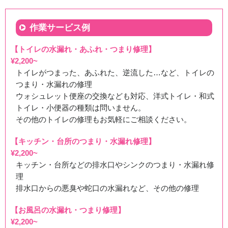
徳島県三好市池田町へ洗面所排水つまり除去のご依頼でお
伺い致しました
作業サービス例
【トイレの水漏れ・あふれ・つまり修理】
2026/07/31
¥2,200~
トイレがつまった、あふれた、逆流した…など、トイレの
徳島県阿波市市場町へ台所蛇口水漏れ修理のご依頼でお伺
つまり・水漏れの修理
いいたしました
ウォシュレット便座の交換なども対応、洋式トイレ・和式
トイレ・小便器の種類は問いません。
その他のトイレの修理もお気軽にご相談ください。
2026/07/31
【キッチン・台所のつまり・水漏れ修理】
¥2,200~
徳島県美馬市脇町へ台所蛇口水漏れ修理のご依頼でお伺い
キッチン・台所などの排水口やシンクのつまり・水漏れ修
いたしました
理
排水口からの悪臭や蛇口の水漏れなど、その他の修理
2026/07/31
【お風呂の水漏れ・つまり修理】
¥2,200~