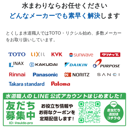
水まわりならお任せください
徳島県徳島市末広へ台所排水つまり除去のご依頼でお伺い
どんなメーカーでも素早く解決
します
致しました
とくしま水道職人ではTOTO・リクシル始め、多数メーカー
2026/07/31
をお取り扱いしています。
徳島県板野郡上板町へ洗濯排水つまり除去のご依頼でお伺
い致しました
2026/07/31
徳島県板野郡松茂町へ便器の水漏れ修理のご依頼でお伺い
致しました
2026/07/31