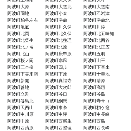
阿波町大原
阿波町大道北
阿波町大道南
阿波町岡地
阿波町小倉
阿波町乙岩津
阿波町柏谷左右
阿波町勝命
阿波町勝命北
阿波町亀底
阿波町川久保
阿波町川添
阿波町北岡
阿波町北久保
阿波町北五味知
阿波町北柴生
阿波町北整理
阿波町北西谷
阿波町北ノ名
阿波町北原
阿波町北正広
阿波町北山
阿波町庚申原
阿波町五明
阿波町桜ノ岡
阿波町寒風
阿波町山王
阿波町三本柳
阿波町四歩一
阿波町下喜来
阿波町下喜来南
阿波町下原
阿波町十善地
阿波町新開
阿波町真福寺
阿波町清原
阿波町善地
阿波町大次郎
阿波町高垣
阿波町立割
阿波町谷口
阿波町谷島
阿波町谷島北
阿波町綱懸
阿波町寺サコ
阿波町天西山
阿波町東条
阿波町栩ケ窪
阿波町中川原
阿波町中坪
阿波町中長峰
阿波町中原
阿波町西柴生
阿波町西島
阿波町西清原
阿波町西整理
阿波町西長峰