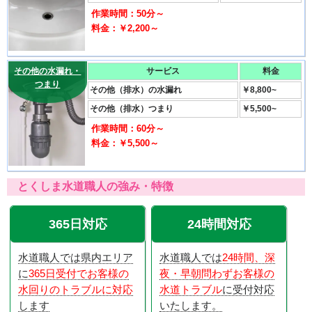
作業時間：50分～
料金：￥2,200～
その他の水漏れ・
サービス
料金
つまり
その他（排水）の水漏れ
￥8,800~
その他（排水）つまり
￥5,500~
作業時間：60分～
料金：￥5,500～
とくしま水道職人の強み・特徴
365日対応
24時間対応
水道職人では県内エリア
水道職人では
24時間、深
に
365日受付でお客様の
夜・早朝問わずお客様の
水回りのトラブルに対応
水道トラブル
に受付対応
します
いたします。