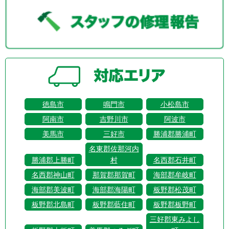
徳島市
鳴門市
小松島市
阿南市
吉野川市
阿波市
美馬市
三好市
勝浦郡勝浦町
名東郡佐那河内
勝浦郡上勝町
村
名西郡石井町
名西郡神山町
那賀郡那賀町
海部郡牟岐町
海部郡美波町
海部郡海陽町
板野郡松茂町
板野郡北島町
板野郡藍住町
板野郡板野町
三好郡東みよし