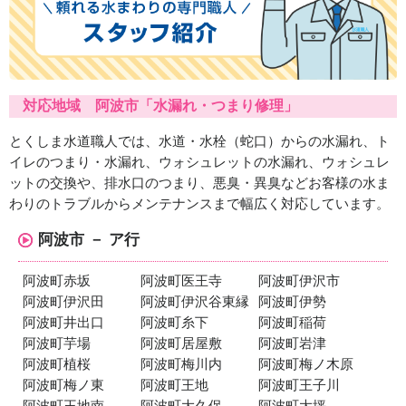
対応地域 阿波市「水漏れ・つまり修理」
とくしま水道職人では、水道・水栓（蛇口）からの水漏れ、ト
イレのつまり・水漏れ、ウォシュレットの水漏れ、ウォシュレ
ットの交換や、排水口のつまり、悪臭・異臭などお客様の水ま
わりのトラブルからメンテナンスまで幅広く対応しています。
阿波市 － ア行
阿波町赤坂
阿波町医王寺
阿波町伊沢市
阿波町伊沢田
阿波町伊沢谷東縁
阿波町伊勢
阿波町井出口
阿波町糸下
阿波町稲荷
阿波町芋場
阿波町居屋敷
阿波町岩津
阿波町植桜
阿波町梅川内
阿波町梅ノ木原
阿波町梅ノ東
阿波町王地
阿波町王子川
阿波町王地南
阿波町大久保
阿波町大坪