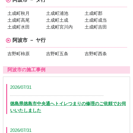
土成町秋月
土成町浦池
土成町郡
土成町高尾
土成町土成
土成町成当
土成町水田
土成町宮川内
土成町吉田
阿波市 － ヤ行
吉野町柿原
吉野町五条
吉野町西条
阿波市の施工事例
2026/07/31
徳島県徳島市中央通へトイレつまりの修理のご依頼でお伺
いいたしました
2026/07/31