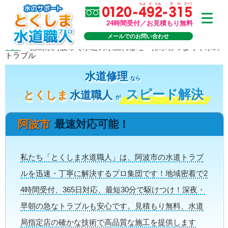
24時間受付／お見積もり無料
メールでのお問い合わせ
TOP
>
徳島県阿波市で水道の水漏れ修理・排水管つまりや水の
トラブル
水道修理
なら
スピード解決
とくしま
水道職人
が
阿波市
最速対応可能！
私たち「とくしま水道職人」は、阿波市の水道トラブ
ルを迅速・丁寧に解決するプロ集団です！地域密着で2
4時間受付、365日対応、最短30分で駆けつけ！深夜・
早朝の急なトラブルも安心です。見積もり無料、水道
局指定店の確かな技術で高品質な施工を提供します