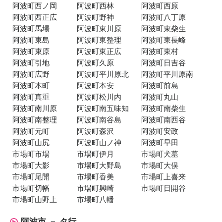
阿波町西ノ岡
阿波町西林
阿波町西原
阿波町西正広
阿波町野神
阿波町八丁原
阿波町馬場
阿波町東川原
阿波町東柴生
阿波町東島
阿波町東整理
阿波町東長峰
阿波町東原
阿波町東正広
阿波町東村
阿波町引地
阿波町久原
阿波町日吉谷
阿波町広野
阿波町平川原北
阿波町平川原南
阿波町本町
阿波町本安
阿波町前島
阿波町真重
阿波町松川内
阿波町丸山
阿波町南川原
阿波町南五味知
阿波町南柴生
阿波町南整理
阿波町南谷島
阿波町南西谷
阿波町元町
阿波町森沢
阿波町安政
阿波町山尻
阿波町山ノ神
阿波町早田
市場町市場
市場町伊月
市場町犬墓
市場町大影
市場町大野島
市場町大俣
市場町尾開
市場町香美
市場町上喜来
市場町切幡
市場町興崎
市場町日開谷
市場町山野上
市場町八幡
阿波市 － タ行