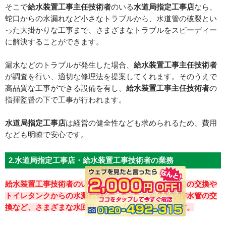
そこで
給水装置工事主任技術者
のいる
水道局指定工事店
なら、
蛇口からの水漏れなど小さなトラブルから、水道管の破裂とい
った大掛かりな工事まで、さまざまなトラブルをスピーディー
に解決することができます。
漏水などのトラブルが発生した場合、
給水装置工事主任技術者
が調査を行い、適切な修理法を提案してくれます。そのうえで
高品質な工事ができる設備を有し、
給水装置工事主任技術者
の
指揮監督の下で工事が行われます。
水道局指定工事店
は経営の健全性なども求められるため、費用
なども明瞭で安心です。
2.水道局指定工事店・給水装置工事技術者の業務
給水装置工事技術者のいる水道局指定工事店では蛇口の交換や
トイレタンクからの水漏れ修理、破損した給水管や排水管の交
換など、さまざまな水回りのトラブル解決が可能です。