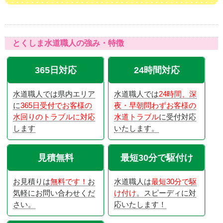
とくしま水道職人の強み・特徴
365日対応
24時間対応
水道職人では県内エリア
水道職人では
24時間、深
に
365日受付でお客様の
夜・早朝問わずお客様の
水回りのトラブルに対応
水道トラブル
に受付対応
します
いたします。
見積無料
最短30分で駆付け
お見積りは
無料です！
お
水道職人は
最短30分で駆
気軽にお問い合わせくだ
け付け
。スピーディに対
さい。
応いたします！