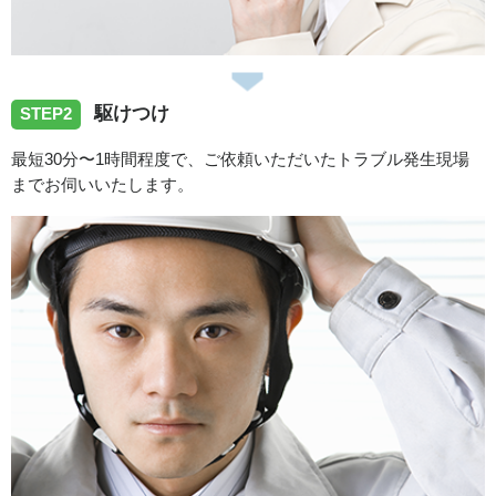
い致しました
2026/07/31
駆けつけ
STEP2
徳島県板野郡松茂町へ便器の水漏れ修理のご依頼でお伺い
最短30分〜1時間程度で、ご依頼いただいたトラブル発生現場
致しました
までお伺いいたします。
2026/07/31
徳島県三好市池田町へ洗面所排水つまり除去のご依頼でお
伺い致しました
2026/07/31
徳島県阿波市市場町へ台所蛇口水漏れ修理のご依頼でお伺
いいたしました