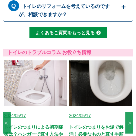
ーパーも、一度に大量に流すとつまりの原因に
トイレのリフォームを考えているのです
には、無理に水を流すと溢れてしまう可能性が
なるため、こまめに流したりウォシュレットを
あります。 原因として一番多いのは便器内で
が、相談できますか？
使用して紙の量を減らしたりすることで、つま
のつまりですが、排管自体がつまっていたりト
りを予防することができます
イレの劣化によって引き起こされる場合もござ
もちろんです。水道職人では水漏れ・つまり修
よくあるご質問をもっと見る
います。どこでつまっているか原因をしっかり
理だけでなくトイレ交換やリフォームなど、幅
と見極めて適切に修理いたします。
広い対応が可能です。排水管の位置などによっ
て使用可能な便器の種類も変わってまいります
トイレのトラブルコラム お役立ち情報
ので、しっかりとした現場確認で最適なご提案
をさせて頂きます。
2024/05/17
2025/07/31
＜
＞
トイレのつまりをお湯で解
トイレの水が止まらない！原
消！必要なものと直す手順
因別の修理代相場と節約術を