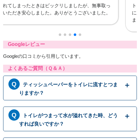
トイレも1台しかなく本当に困っていましたのですぐ
に対応してもらえて助かりました。ありがとうござい
ました。
Googleレビュー
Googleの口コミから引用しています。
よくあるご質問（Ｑ＆Ａ）
ティッシュペーパーをトイレに流すとつま
りますか？
トイレットペーパーはトイレに流す前提に作ら
トイレがつまって水が溢れてきた時、どう
れておりますが、ティッシュペーパーは繊維の
結びつきが強くほどけにくいため、トイレに流
すれば良いですか？
すと排水パイプ内でつまることがありますの
で、決して流さないでください。トイレットペ
トイレにつまりが起きて水が流れて行かない時