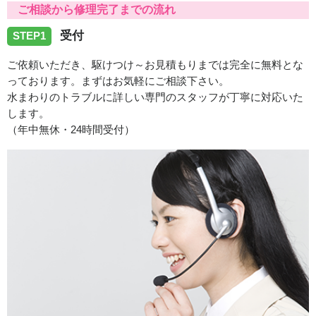
ご相談から修理完了までの流れ
お伺いいたしました
受付
STEP1
2026/07/31
ご依頼いただき、駆けつけ～お見積もりまでは完全に無料とな
っております。まずはお気軽にご相談下さい。
徳島県板野郡藍住町へトイレ故障の修理のご依頼でお伺い
水まわりのトラブルに詳しい専門のスタッフが丁寧に対応いた
いたしました
します。
（年中無休・24時間受付）
2026/07/31
徳島県徳島市末広へ台所排水つまり除去のご依頼でお伺い
致しました
2026/07/31
徳島県板野郡上板町へ洗濯排水つまり除去のご依頼でお伺