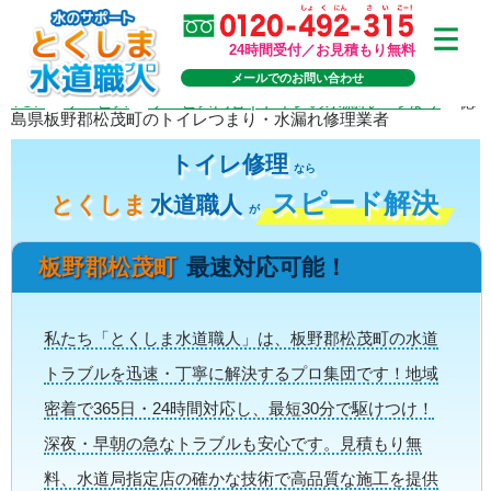
24時間受付／お見積もり無料
メールでのお問い合わせ
TOP
>
サービス
>
サービス内容 | トイレの水漏れ・つまり
>
徳
島県板野郡松茂町のトイレつまり・水漏れ修理業者
トイレ修理
なら
スピード解決
とくしま
水道職人
が
板野郡松茂町
最速対応可能！
私たち「とくしま水道職人」は、板野郡松茂町の水道
トラブルを迅速・丁寧に解決するプロ集団です！地域
密着で365日・24時間対応し、最短30分で駆けつけ！
深夜・早朝の急なトラブルも安心です。見積もり無
料、水道局指定店の確かな技術で高品質な施工を提供