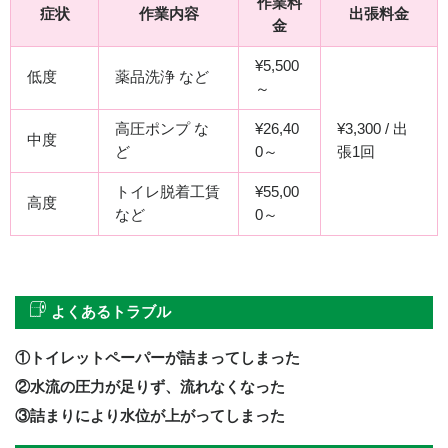
作業料
症状
作業内容
出張料金
金
¥5,500
低度
薬品洗浄 など
～
高圧ポンプ な
¥26,40
¥3,300 / 出
中度
ど
0～
張1回
トイレ脱着工賃
¥55,00
高度
など
0～
よくあるトラブル
①トイレットペーパーが詰まってしまった
②水流の圧力が足りず、流れなくなった
③詰まりにより水位が上がってしまった