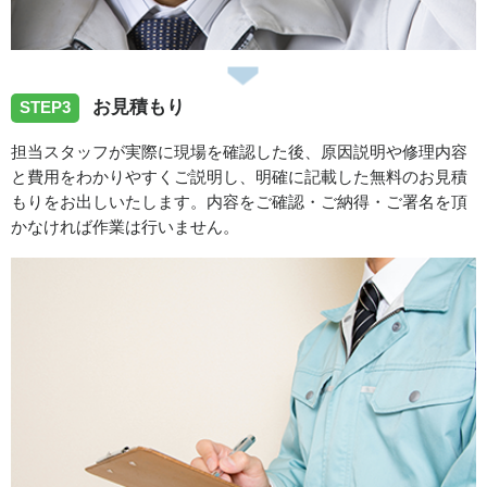
2026/07/31
お見積もり
STEP3
徳島県美馬市脇町へ台所蛇口水漏れ修理のご依頼でお伺い
いたしました
担当スタッフが実際に現場を確認した後、原因説明や修理内容
と費用をわかりやすくご説明し、明確に記載した無料のお見積
もりをお出しいたします。内容をご確認・ご納得・ご署名を頂
2026/07/31
かなければ作業は行いません。
徳島県徳島市八万町へトイレ水漏れ修理のご依頼でお伺い
いたしました
スタッフの修理報告や事例の一覧はこちら