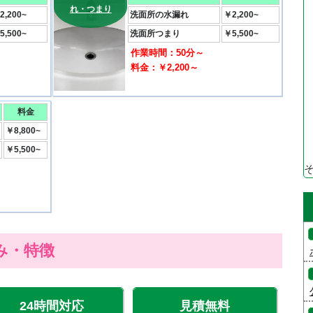
れ・つまり
2,200~
洗面所の水漏れ
￥2,200~
5,500~
洗面所つまり
￥5,500~
作業時間：50分～
料金：￥2,200～
料金
￥8,800~
￥5,500~
み・特徴
24時間対応
見積無料