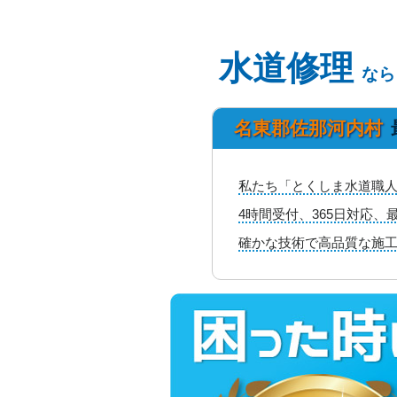
水道修理
なら
名東郡佐那河内村
私たち「とくしま水道職人
4時間受付、365日対応
確かな技術で高品質な施