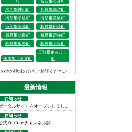
村
名西郡石井町
名西郡神山町
那賀郡那賀町
海部郡牟岐町
海部郡美波町
海部郡海陽町
板野郡松茂町
板野郡北島町
板野郡藍住町
板野郡板野町
板野郡上板町
三好郡東みよし
美馬郡つるぎ町
町
その他の地域の方もご相談ください！
最新情報
お知らせ
ポータルサイトをオープンしまし...
お知らせ
公式YouTubeチャンネル開...