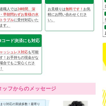
道職人では
24時間、深
お見積りは
無料です！
お気
・早朝問わずお客様の水
軽にお問い合わせくださ
トラブル
に受付対応いた
い。
ます。
Rコード決済にも対応
ャッシュレス対応
も可能
す！お手持ちの現金がな
場合でもご安心くださ
！
タッフからのメッセージ
つまり対応の実績多数！最寄り