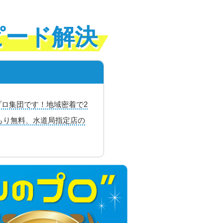
ピード解決
ロ集団です！地域密着で2
積もり無料、水道局指定店の