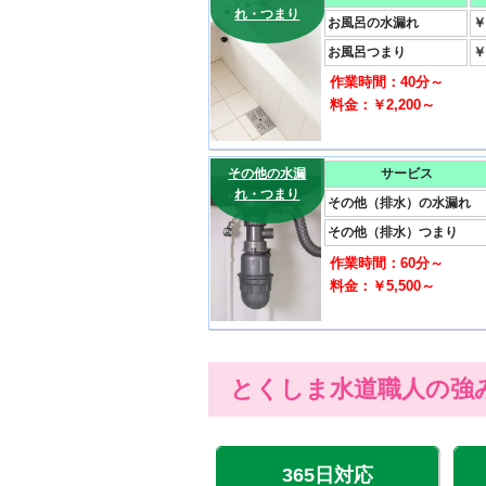
れ・つまり
お風呂の水漏れ
￥
お風呂つまり
￥
作業時間：40分～
料金：￥2,200～
その他の水漏
サービス
れ・つまり
その他（排水）の水漏れ
その他（排水）つまり
作業時間：60分～
料金：￥5,500～
とくしま水道職人の強
365日対応