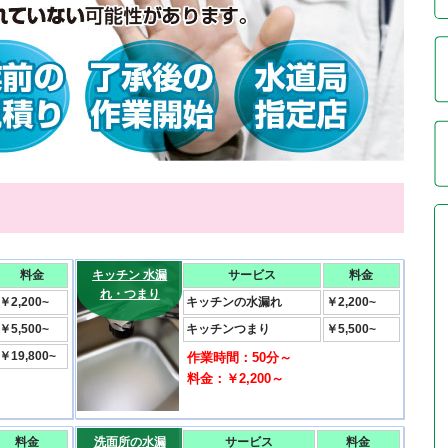
料金
キッチン 水漏
サービス
料金
れ・つまり
￥2,200~
キッチンの水漏れ
￥2,200~
￥5,500~
キッチンつまり
￥5,500~
￥19,800~
作業時間：50分～
料金：￥2,200～
料金
洗面所の水漏
サービス
料金