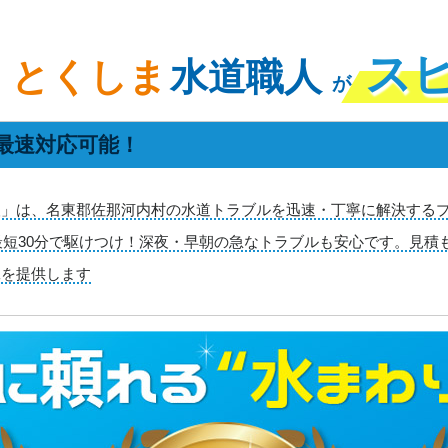
ス
とくしま
水道職人
が
最速対応可能！
」は、名東郡佐那河内村の水道トラブルを迅速・丁寧に解決するプ
、最短30分で駆けつけ！深夜・早朝の急なトラブルも安心です。見
工を提供します