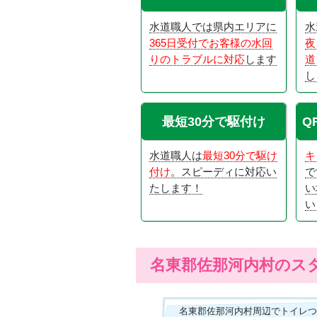
水道職人では県内エリアに
水
365日受付でお客様の水回
夜
りのトラブルに対応
します
道
し
最短30分で駆付け
Q
水道職人は
最短30分で駆け
キ
付け
。スピーディに対応い
で
たします！
い
い
名東郡佐那河内村のス
名東郡佐那河内村周辺でトイレ