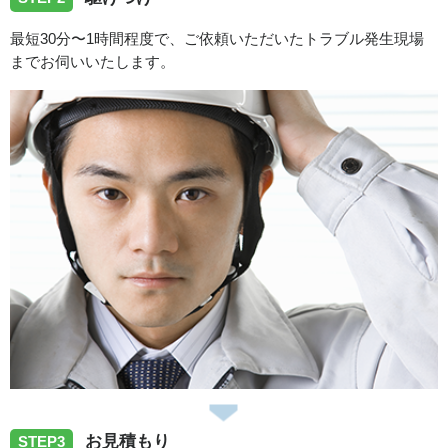
徳島県板野郡松茂町へ便器の水漏れ修理のご依頼でお伺い
最短30分〜1時間程度で、ご依頼いただいたトラブル発生現場
致しました
までお伺いいたします。
2026/07/31
徳島県三好市池田町へ洗面所排水つまり除去のご依頼でお
伺い致しました
2026/07/31
徳島県阿波市市場町へ台所蛇口水漏れ修理のご依頼でお伺
いいたしました
2026/07/31
お見積もり
STEP3