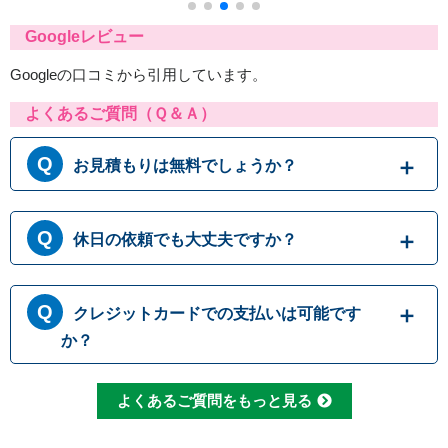
Googleレビュー
Googleの口コミから引用しています。
よくあるご質問（Ｑ＆Ａ）
お見積もりは無料でしょうか？
はい、まずは専門スタッフがお伺いし実際に目
休日の依頼でも大丈夫ですか？
で見て現場調査を行います。確認した内容を元
に、無料でお見積もりをご提示させていただき
ます。もしお見積り内容がご希望に沿わない場
365日営業しております。休日、祝日、年末年
合も、キャンセル料等は一切発生いたしませ
クレジットカードでの支払いは可能です
始いつでも対応可能です。それにかかる追加料
ん。お見積り内容にご納得・ご署名いただかな
金は発生しません。ご安心ください。
か？
ければ作業を行うことはございませんので、安
心してまずはご相談ください。
クレジットカードのご利用は、VISA、Maste
よくあるご質問をもっと見る
r、JCBカードからお選びいただけます。クレ
ジット以外にも、現金、銀行振込、コンビニ決