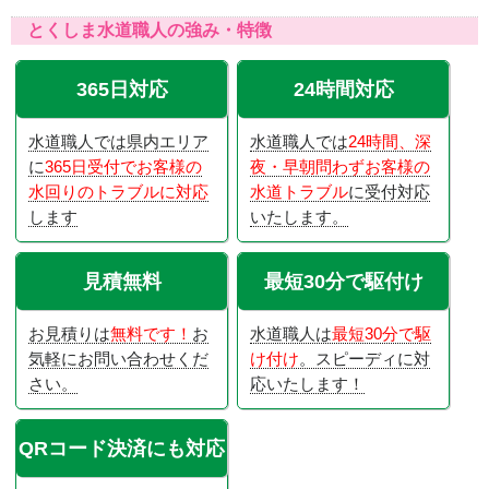
とくしま水道職人の強み・特徴
365日対応
24時間対応
水道職人では県内エリア
水道職人では
24時間、深
に
365日受付でお客様の
夜・早朝問わずお客様の
水回りのトラブルに対応
水道トラブル
に受付対応
します
いたします。
見積無料
最短30分で駆付け
お見積りは
無料です！
お
水道職人は
最短30分で駆
気軽にお問い合わせくだ
け付け
。スピーディに対
さい。
応いたします！
QRコード決済にも対応