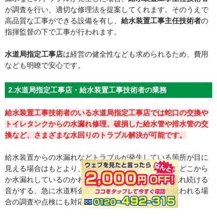
が調査を行い、適切な修理法を提案してくれます。そのうえで
高品質な工事ができる設備を有し、
給水装置工事主任技術者
の
指揮監督の下で工事が行われます。
水道局指定工事店
は経営の健全性なども求められるため、費用
なども明瞭で安心です。
2.水道局指定工事店・給水装置工事技術者の業務
給水装置工事技術者のいる水道局指定工事店では蛇口の交換や
トイレタンクからの水漏れ修理、破損した給水管や排水管の交
換など、さまざまな水回りのトラブル解決が可能です。
給水装置からの水漏れなどトラブルが発生している箇所が目に
見える場合はもとより、床などが水で濡れているのにどこから
か水漏れしているのかわからない、どこからか水が流れ続ける
音がする、急に水道料金が跳ね上がったなど漏水が疑われる場
合の調査や点検にも対応できます。