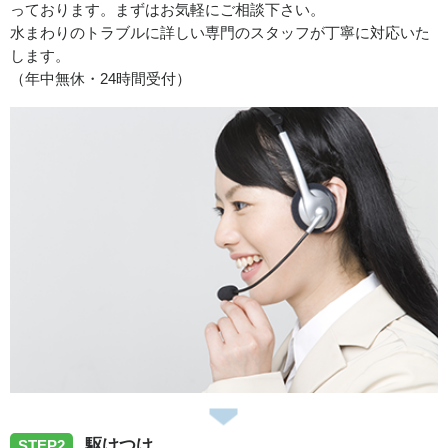
っております。まずはお気軽にご相談下さい。
徳島県板野郡藍住町へトイレ故障の修理のご依頼でお伺い
水まわりのトラブルに詳しい専門のスタッフが丁寧に対応いた
いたしました
します。
（年中無休・24時間受付）
2026/07/31
徳島県徳島市末広へ台所排水つまり除去のご依頼でお伺い
致しました
2026/07/31
徳島県板野郡上板町へ洗濯排水つまり除去のご依頼でお伺
い致しました
2026/07/31
駆けつけ
STEP2