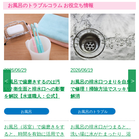
済、QR決済など、お客さまのご都合に合わせ
お風呂のトラブルコラム お役立ち情報
た方法をお選びいただけます。
2026/06/19
2026/07/10
＜
＞
お風呂の排水口つまりを自身
シャワーが出ない原因は？ま
で修理！掃除方法でスッキリ
ず確認したい切り分け方と対
解消
処法【水道職人：プロ】
お風呂のトラブル
お風呂
お風呂の排水口がつまると、
シャワーをひねっても、水や
洗い場に水がたまったり、浴
お湯が出てこない。 朝の忙し