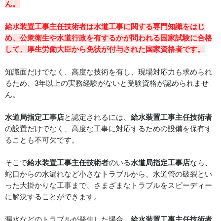
ん。
給水装置工事主任技術者
は水道工事に関する専門知識をはじ
め、公衆衛生や水道行政を有するかが問われる国家試験に合格
して、厚生労働大臣から免状が付与された国家資格者です。
知識面だけでなく、高度な技術を有し、現場対応力も求められ
るため、3年以上の実務経験がないと受験資格が認められませ
ん。
水道局指定工事店
と認定されるには、
給水装置工事主任技術者
の設置だけでなく、高度な工事に対応するための設備を保有す
ることも不可欠です。
そこで
給水装置工事主任技術者
のいる
水道局指定工事店
なら、
蛇口からの水漏れなど小さなトラブルから、水道管の破裂とい
った大掛かりな工事まで、さまざまなトラブルをスピーディー
に解決することができます。
漏水などのトラブルが発生した場合、
給水装置工事主任技術者