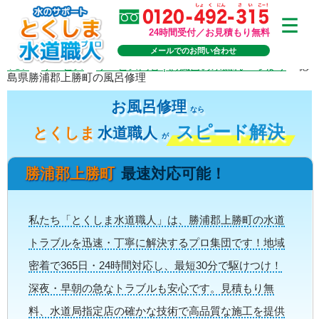
24時間受付／お見積もり無料
メールでのお問い合わせ
TOP
>
サービス
>
サービス内容 | お風呂の水漏れ・つまり
>
徳
島県勝浦郡上勝町の風呂修理
お風呂修理
なら
スピード解決
とくしま
水道職人
が
勝浦郡上勝町
最速対応可能！
私たち「とくしま水道職人」は、勝浦郡上勝町の水道
トラブルを迅速・丁寧に解決するプロ集団です！地域
密着で365日・24時間対応し、最短30分で駆けつけ！
深夜・早朝の急なトラブルも安心です。見積もり無
料、水道局指定店の確かな技術で高品質な施工を提供