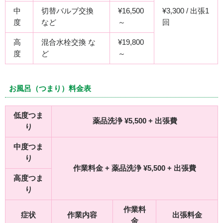
中
切替バルブ交換
¥16,500
¥3,300 / 出張1
度
など
～
回
高
混合水栓交換 な
¥19,800
度
ど
～
お風呂（つまり）料金表
低度つま
薬品洗浄 ¥5,500 + 出張費
り
中度つま
り
作業料金 + 薬品洗浄 ¥5,500 + 出張費
高度つま
り
作業料
症状
作業内容
出張料金
金