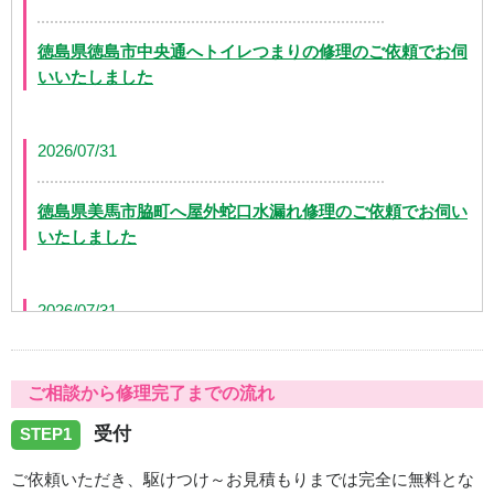
徳島県徳島市中央通へトイレつまりの修理のご依頼でお伺
いいたしました
2026/07/31
徳島県美馬市脇町へ屋外蛇口水漏れ修理のご依頼でお伺い
いたしました
2026/07/31
徳島県徳島市八万町にて洗面排水つまりの修理のご依頼で
ご相談から修理完了までの流れ
お伺いいたしました
受付
STEP1
2026/07/31
ご依頼いただき、駆けつけ～お見積もりまでは完全に無料とな