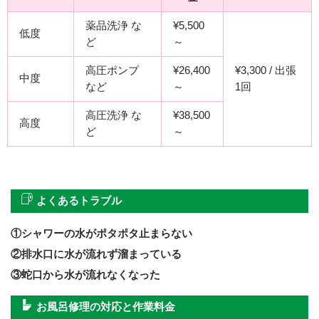
薬品洗浄 な
¥5,500
低度
ど
～
高圧ポンプ
¥26,400
¥3,300 / 出張
中度
など
～
1回
高圧洗浄 な
¥38,500
高度
ど
～
よくあるトラブル
①シャワーの水がポタポタ止まらない
②排水口に水が流れず溜まっている
③蛇口から水が流れなくなった
お風呂修理の対応と作業料金