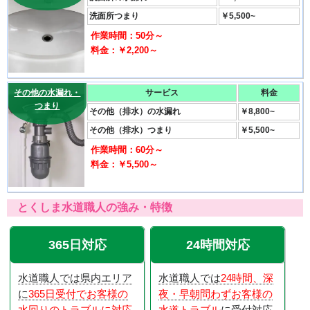
洗面所つまり
￥5,500~
作業時間：50分～
料金：￥2,200～
その他の水漏れ・
サービス
料金
つまり
その他（排水）の水漏れ
￥8,800~
その他（排水）つまり
￥5,500~
作業時間：60分～
料金：￥5,500～
とくしま水道職人の強み・特徴
365日対応
24時間対応
水道職人では県内エリア
水道職人では
24時間、深
に
365日受付でお客様の
夜・早朝問わずお客様の