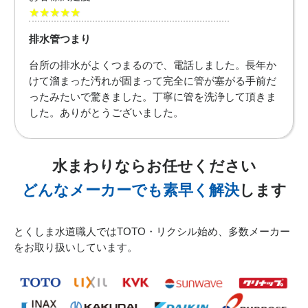
2026/07/31
★★★★★
排水管つまり
徳島県板野郡藍住町へトイレ故障の修理のご依頼でお伺い
いたしました
台所の排水がよくつまるので、電話しました。長年か
けて溜まった汚れが固まって完全に管が塞がる手前だ
ったみたいで驚きました。丁寧に管を洗浄して頂きま
2026/07/31
した。ありがとうございました。
徳島県徳島市末広へ台所排水つまり除去のご依頼でお伺い
致しました
水まわりならお任せください
どんなメーカーでも素早く解決
します
2026/07/31
とくしま水道職人ではTOTO・リクシル始め、多数メーカー
徳島県板野郡上板町へ洗濯排水つまり除去のご依頼でお伺
をお取り扱いしています。
い致しました
2026/07/31