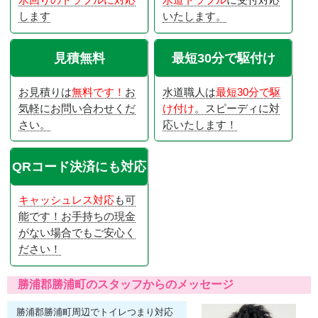
水回りのトラブルに対応
水道トラブル
に受付対応
します
いたします。
見積無料
最短30分で駆付け
お見積りは
無料です！
お
水道職人は
最短30分で駆
気軽にお問い合わせくだ
け付け
。スピーディに対
さい。
応いたします！
QRコード決済にも対応
キャッシュレス対応
も可
能です！お手持ちの現金
がない場合でもご安心く
ださい！
勝浦郡勝浦町のスタッフからのメッセージ
勝浦郡勝浦町周辺でトイレつまり対応