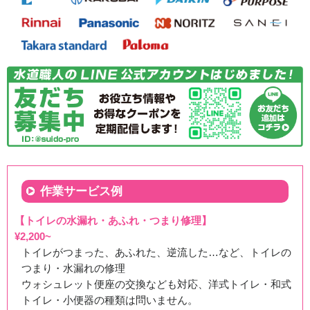
徳島県板野郡松茂町へ便器の水漏れ修理のご依頼でお伺い
致しました
2026/07/31
徳島県三好市池田町へ洗面所排水つまり除去のご依頼でお
伺い致しました
作業サービス例
2026/07/31
【トイレの水漏れ・あふれ・つまり修理】
¥2,200~
徳島県阿波市市場町へ台所蛇口水漏れ修理のご依頼でお伺
トイレがつまった、あふれた、逆流した…など、トイレの
いいたしました
つまり・水漏れの修理
ウォシュレット便座の交換なども対応、洋式トイレ・和式
2026/07/31
トイレ・小便器の種類は問いません。