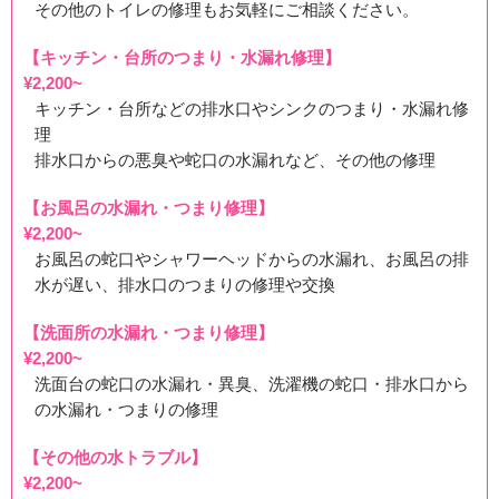
その他のトイレの修理もお気軽にご相談ください。
徳島県美馬市脇町へ台所蛇口水漏れ修理のご依頼でお伺い
【キッチン・台所のつまり・水漏れ修理】
いたしました
¥2,200~
キッチン・台所などの排水口やシンクのつまり・水漏れ修
理
2026/07/31
排水口からの悪臭や蛇口の水漏れなど、その他の修理
徳島県徳島市八万町へトイレ水漏れ修理のご依頼でお伺い
【お風呂の水漏れ・つまり修理】
いたしました
¥2,200~
お風呂の蛇口やシャワーヘッドからの水漏れ、お風呂の排
水が遅い、排水口のつまりの修理や交換
スタッフの修理報告や事例の一覧はこちら
【洗面所の水漏れ・つまり修理】
¥2,200~
洗面台の蛇口の水漏れ・異臭、洗濯機の蛇口・排水口から
の水漏れ・つまりの修理
【その他の水トラブル】
¥2,200~