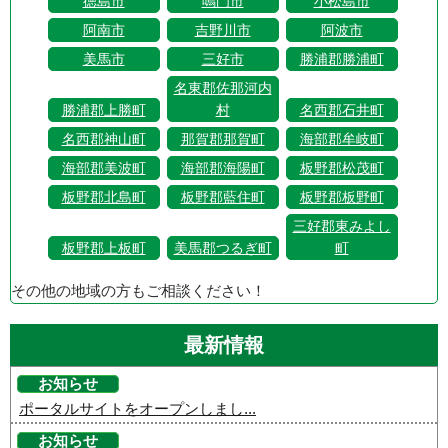
徳島市
鳴門市
小松島市
阿南市
吉野川市
阿波市
美馬市
三好市
勝浦郡勝浦町
名東郡佐那河内
勝浦郡上勝町
村
名西郡石井町
名西郡神山町
那賀郡那賀町
海部郡牟岐町
海部郡美波町
海部郡海陽町
板野郡松茂町
板野郡北島町
板野郡藍住町
板野郡板野町
三好郡東みよし
板野郡上板町
美馬郡つるぎ町
町
その他の地域の方もご相談ください！
最新情報
お知らせ
ポータルサイトをオープンしまし...
お知らせ