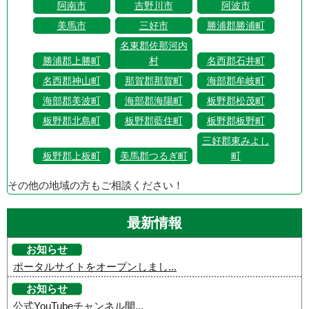
阿南市
吉野川市
阿波市
美馬市
三好市
勝浦郡勝浦町
名東郡佐那河内
勝浦郡上勝町
村
名西郡石井町
名西郡神山町
那賀郡那賀町
海部郡牟岐町
海部郡美波町
海部郡海陽町
板野郡松茂町
板野郡北島町
板野郡藍住町
板野郡板野町
三好郡東みよし
板野郡上板町
美馬郡つるぎ町
町
その他の地域の方もご相談ください！
最新情報
お知らせ
ポータルサイトをオープンしまし...
お知らせ
公式YouTubeチャンネル開...