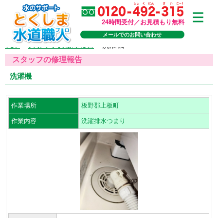
24時間受付／お見積もり無料
メールでのお問い合わせ
TOP
>
スタッフの修理報告
>
洗濯機
スタッフの修理報告
洗濯機
作業場所
板野郡上板町
作業内容
洗濯排水つまり