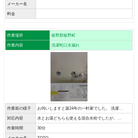
メーカー名
料金
作業場所
板野郡板野町
作業内容
洗濯蛇口水漏れ
作業前の様子
お伺いしますと築24年の一軒家でした。 洗濯…
対応内容
水とお湯どちらも使える混合水栓でしたが、…
作業時間
30分
メーカー名
TOTO