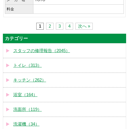
料金
1
2
3
4
次へ »
カテゴリー
スタッフの修理報告（2045）
トイレ（313）
キッチン（262）
浴室（164）
洗面所（119）
洗濯機（34）