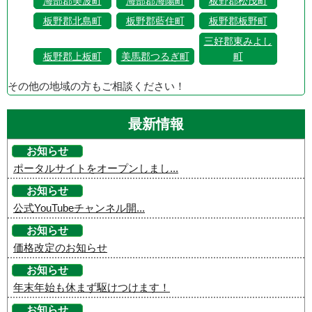
海部郡美波町
海部郡海陽町
板野郡松茂町
板野郡北島町
板野郡藍住町
板野郡板野町
三好郡東みよし
板野郡上板町
美馬郡つるぎ町
町
その他の地域の方もご相談ください！
最新情報
お知らせ
ポータルサイトをオープンしまし...
お知らせ
公式YouTubeチャンネル開...
お知らせ
価格改定のお知らせ
お知らせ
年末年始も休まず駆けつけます！
お知らせ