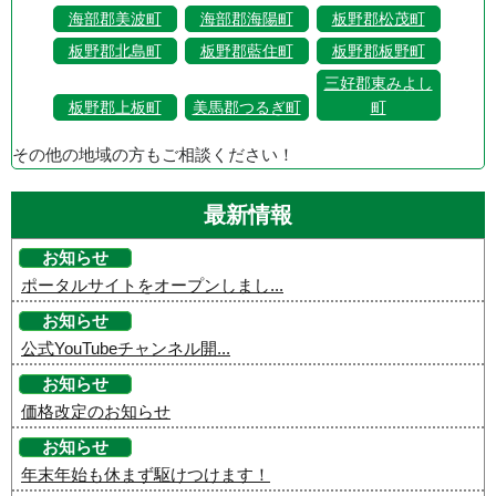
海部郡美波町
海部郡海陽町
板野郡松茂町
板野郡北島町
板野郡藍住町
板野郡板野町
三好郡東みよし
板野郡上板町
美馬郡つるぎ町
町
その他の地域の方もご相談ください！
最新情報
お知らせ
ポータルサイトをオープンしまし...
お知らせ
公式YouTubeチャンネル開...
お知らせ
価格改定のお知らせ
お知らせ
年末年始も休まず駆けつけます！