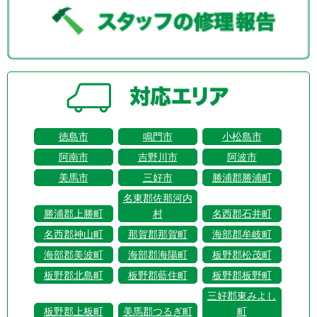
徳島市
鳴門市
小松島市
阿南市
吉野川市
阿波市
美馬市
三好市
勝浦郡勝浦町
名東郡佐那河内
勝浦郡上勝町
村
名西郡石井町
名西郡神山町
那賀郡那賀町
海部郡牟岐町
海部郡美波町
海部郡海陽町
板野郡松茂町
板野郡北島町
板野郡藍住町
板野郡板野町
三好郡東みよし
板野郡上板町
美馬郡つるぎ町
町