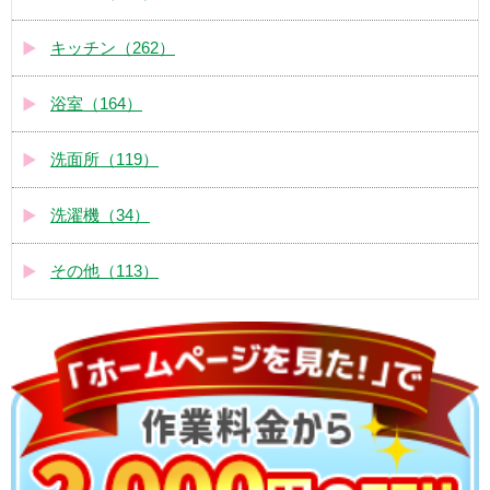
キッチン（262）
浴室（164）
洗面所（119）
洗濯機（34）
その他（113）