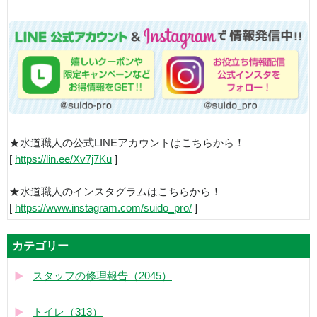
★水道職人の公式LINEアカウントはこちらから！
[
https://lin.ee/Xv7j7Ku
]
★水道職人のインスタグラムはこちらから！
[
https://www.instagram.com/suido_pro/
]
カテゴリー
スタッフの修理報告（2045）
トイレ（313）