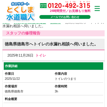
24時間受付／お見積もり無料
メールでのお問い合わせ
TOP
>
スタッフの修理報告
>
徳島市
>
徳島県徳島市へトイレの
水漏れ相談へ伺いました。
スタッフの修理報告
徳島県徳島市へトイレの水漏れ相談へ伺いました。
2025年11月26日
トイレ
作業詳細
作業日
作業内容
2025/11/22
トイレのつまり
作業場所
作業時間
徳島県徳島市
3h
料金概要