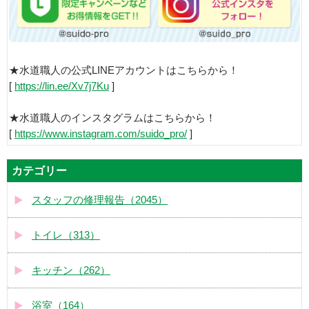
★水道職人の公式LINEアカウントはこちらから！
[
https://lin.ee/Xv7j7Ku
]
★水道職人のインスタグラムはこちらから！
[
https://www.instagram.com/suido_pro/
]
カテゴリー
スタッフの修理報告（2045）
トイレ（313）
キッチン（262）
浴室（164）