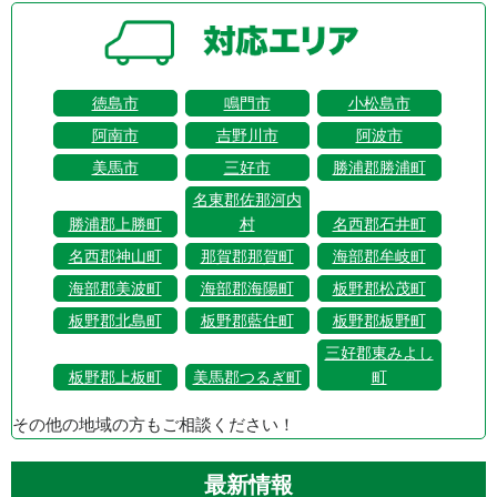
徳島市
鳴門市
小松島市
阿南市
吉野川市
阿波市
美馬市
三好市
勝浦郡勝浦町
名東郡佐那河内
勝浦郡上勝町
村
名西郡石井町
名西郡神山町
那賀郡那賀町
海部郡牟岐町
海部郡美波町
海部郡海陽町
板野郡松茂町
板野郡北島町
板野郡藍住町
板野郡板野町
三好郡東みよし
板野郡上板町
美馬郡つるぎ町
町
その他の地域の方もご相談ください！
最新情報