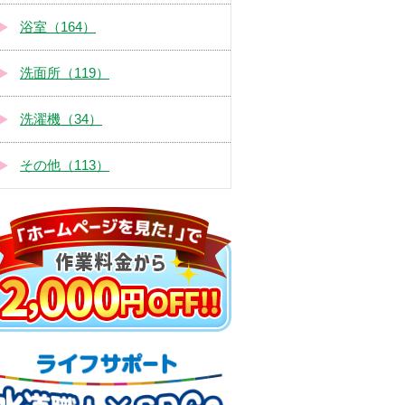
浴室（164）
洗面所（119）
洗濯機（34）
その他（113）