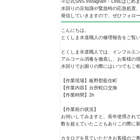
≪公式SNS Instagram・LINEはじ
水回りの豆知識や緊急時の応急処置
発信していきますので、ぜひフォロ
こんにちは。
とくしま水道職人の修理報告をご覧
とくしま水道職人では、インフルエ
アルコール消毒を徹底し、お客様の
水回りでお困りの際にはいつでもご
【作業現場】板野郡藍住町
【作業内容】台所蛇口交換
【作業時間】2h
【作業前の状況】
お伺いしてみますと、長年使用され
数を超えていたこともありこの際に
カタログを見ていただきお客様のご