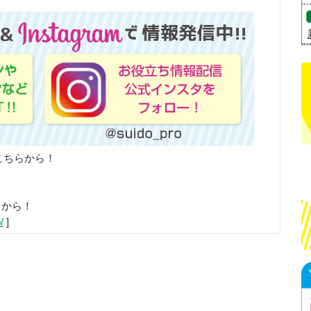
こちらから！
らから！
/
]