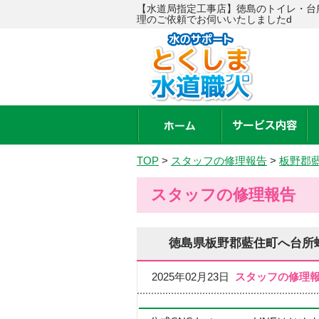
【水道局指定工事店】徳島のトイレ・台
理のご依頼でお伺いいたしましたd
TOP
>
スタッフの修理報告
>
板野郡
スタッフの修理報告
徳島県板野郡藍住町へ台所
2025年02月23日
スタッフの修理