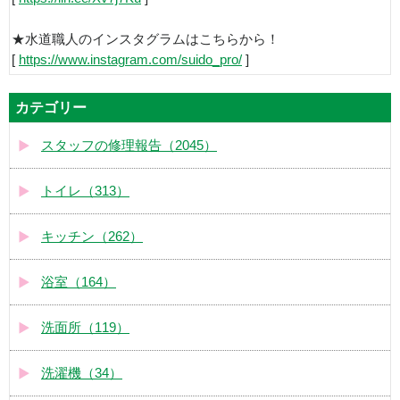
★水道職人のインスタグラムはこちらから！
[
https://www.instagram.com/suido_pro/
]
カテゴリー
スタッフの修理報告（2045）
トイレ（313）
キッチン（262）
浴室（164）
洗面所（119）
洗濯機（34）