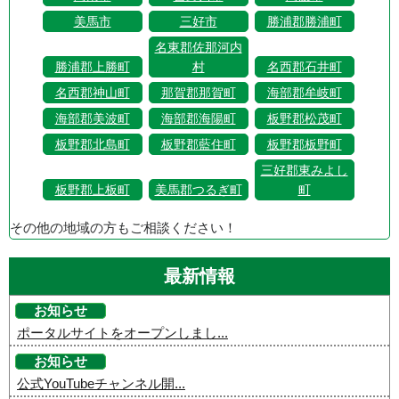
美馬市
三好市
勝浦郡勝浦町
名東郡佐那河内
勝浦郡上勝町
村
名西郡石井町
名西郡神山町
那賀郡那賀町
海部郡牟岐町
海部郡美波町
海部郡海陽町
板野郡松茂町
板野郡北島町
板野郡藍住町
板野郡板野町
三好郡東みよし
板野郡上板町
美馬郡つるぎ町
町
その他の地域の方もご相談ください！
最新情報
お知らせ
ポータルサイトをオープンしまし...
お知らせ
公式YouTubeチャンネル開...