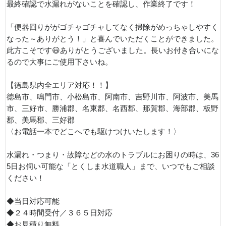
最終確認で水漏れがないことを確認し、作業終了です！
「便器回りががゴチャゴチャしてなく掃除がめっちゃしやすく
なった～ありがとう！」と喜んでいただくことができました。
此方こそです😃ありがとうございました。長いお付き合いにな
るので大事にご使用下さいね。
【徳島県内全エリア対応！！】
徳島市、鳴門市、小松島市、阿南市、吉野川市、阿波市、美馬
市、三好市、勝浦郡、名東郡、名西郡、那賀郡、海部郡、板野
郡、美馬郡、三好郡
〈お電話一本でどこへでも駆けつけいたします！〉
水漏れ・つまり・故障などの水のトラブルにお困りの時は、36
5日お伺い可能な「とくしま水道職人」まで、いつでもご相談
ください！
◆当日対応可能
◆２４時間受付／３６５日対応
◆お見積り無料