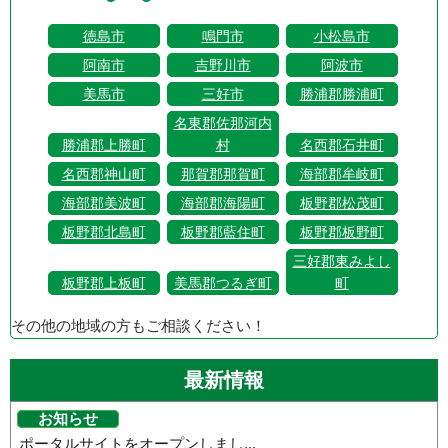
徳島市
鳴門市
小松島市
阿南市
吉野川市
阿波市
美馬市
三好市
勝浦郡勝浦町
名東郡佐那河内
勝浦郡上勝町
村
名西郡石井町
名西郡神山町
那賀郡那賀町
海部郡牟岐町
海部郡美波町
海部郡海陽町
板野郡松茂町
板野郡北島町
板野郡藍住町
板野郡板野町
三好郡東みよし
板野郡上板町
美馬郡つるぎ町
町
その他の地域の方もご相談ください！
最新情報
お知らせ
ポータルサイトをオープンしまし...