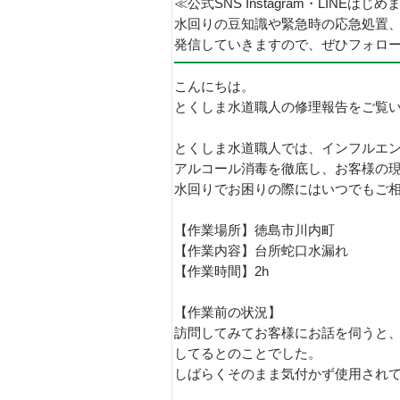
≪公式SNS Instagram・LINEはじ
水回りの豆知識や緊急時の応急処置
発信していきますので、ぜひフォロ
こんにちは。
とくしま水道職人の修理報告をご覧
とくしま水道職人では、インフルエ
アルコール消毒を徹底し、お客様の
水回りでお困りの際にはいつでもご
【作業場所】徳島市川内町
【作業内容】台所蛇口水漏れ
【作業時間】2h
【作業前の状況】
訪問してみてお客様にお話を伺うと
してるとのことでした。
しばらくそのまま気付かず使用され