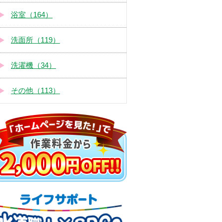
浴室（164）
洗面所（119）
洗濯機（34）
その他（113）