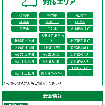
徳島市
鳴門市
小松島市
阿南市
吉野川市
阿波市
美馬市
三好市
勝浦郡勝浦町
名東郡佐那河内
勝浦郡上勝町
村
名西郡石井町
名西郡神山町
那賀郡那賀町
海部郡牟岐町
海部郡美波町
海部郡海陽町
板野郡松茂町
板野郡北島町
板野郡藍住町
板野郡板野町
三好郡東みよし
板野郡上板町
美馬郡つるぎ町
町
その他の地域の方もご相談ください！
最新情報
お知らせ