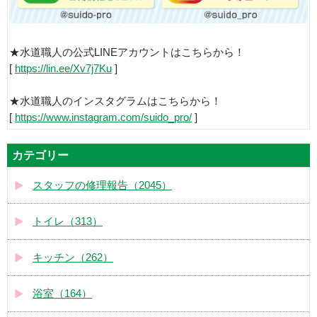
★水道職人の公式LINEアカウントはこちらから！
[
https://lin.ee/Xv7j7Ku
]
★水道職人のインスタグラムはこちらから！
[
https://www.instagram.com/suido_pro/
]
カテゴリー
スタッフの修理報告（2045）
トイレ（313）
キッチン（262）
浴室（164）