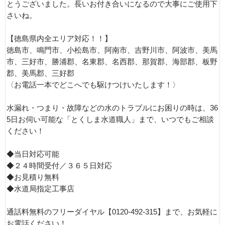
とうございました。長いお付き合いになるので大事にご使用下
さいね。
【徳島県内全エリア対応！！】
徳島市、鳴門市、小松島市、阿南市、吉野川市、阿波市、美馬
市、三好市、勝浦郡、名東郡、名西郡、那賀郡、海部郡、板野
郡、美馬郡、三好郡
〈お電話一本でどこへでも駆けつけいたします！〉
水漏れ・つまり・故障などの水のトラブルにお困りの時は、36
5日お伺い可能な「とくしま水道職人」まで、いつでもご相談
ください！
◆当日対応可能
◆２４時間受付／３６５日対応
◆お見積り無料
◆水道局指定工事店
通話料無料のフリーダイヤル【0120-492-315】まで、お気軽に
お電話ください！