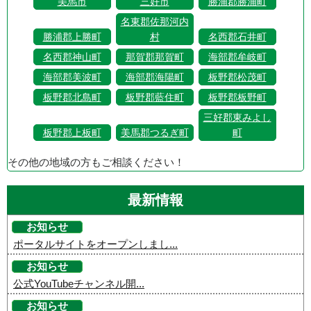
美馬市
三好市
勝浦郡勝浦町
名東郡佐那河内
勝浦郡上勝町
村
名西郡石井町
名西郡神山町
那賀郡那賀町
海部郡牟岐町
海部郡美波町
海部郡海陽町
板野郡松茂町
板野郡北島町
板野郡藍住町
板野郡板野町
三好郡東みよし
板野郡上板町
美馬郡つるぎ町
町
その他の地域の方もご相談ください！
最新情報
お知らせ
ポータルサイトをオープンしまし...
お知らせ
公式YouTubeチャンネル開...
お知らせ