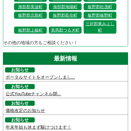
海部郡美波町
海部郡海陽町
板野郡松茂町
板野郡北島町
板野郡藍住町
板野郡板野町
三好郡東みよし
板野郡上板町
美馬郡つるぎ町
町
その他の地域の方もご相談ください！
最新情報
お知らせ
ポータルサイトをオープンしまし...
お知らせ
公式YouTubeチャンネル開...
お知らせ
価格改定のお知らせ
お知らせ
年末年始も休まず駆けつけます！