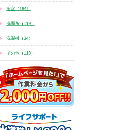
浴室（164）
洗面所（119）
洗濯機（34）
その他（113）