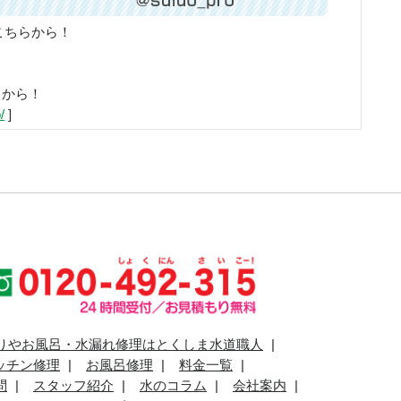
こちらから！
らから！
/
]
りやお風呂・水漏れ修理はとくしま水道職人
ッチン修理
お風呂修理
料金一覧
問
スタッフ紹介
水のコラム
会社案内