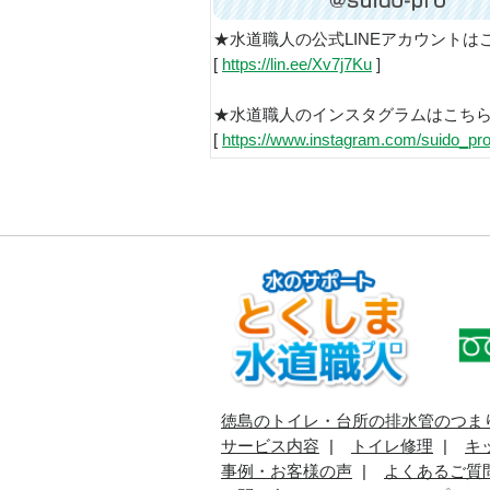
★水道職人の公式LINEアカウントは
[
https://lin.ee/Xv7j7Ku
]
★水道職人のインスタグラムはこち
[
https://www.instagram.com/suido_pro
徳島のトイレ・台所の排水管のつま
サービス内容
トイレ修理
キ
事例・お客様の声
よくあるご質