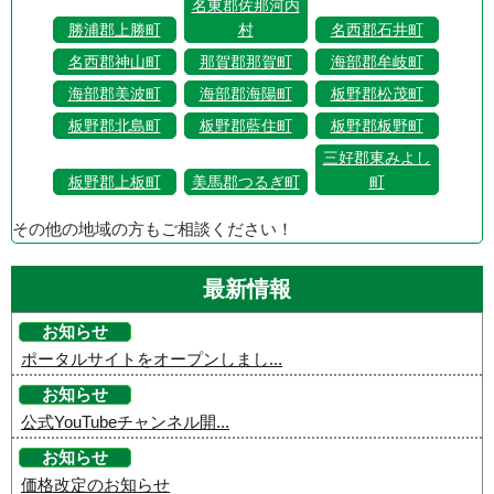
名東郡佐那河内
勝浦郡上勝町
村
名西郡石井町
名西郡神山町
那賀郡那賀町
海部郡牟岐町
海部郡美波町
海部郡海陽町
板野郡松茂町
板野郡北島町
板野郡藍住町
板野郡板野町
三好郡東みよし
板野郡上板町
美馬郡つるぎ町
町
その他の地域の方もご相談ください！
最新情報
お知らせ
ポータルサイトをオープンしまし...
お知らせ
公式YouTubeチャンネル開...
お知らせ
価格改定のお知らせ