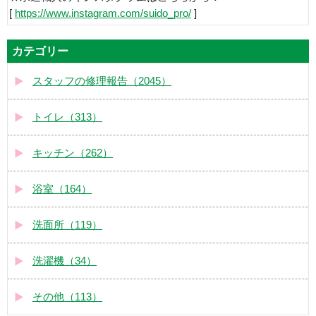
[
https://www.instagram.com/suido_pro/
]
カテゴリー
スタッフの修理報告（2045）
トイレ（313）
キッチン（262）
浴室（164）
洗面所（119）
洗濯機（34）
その他（113）