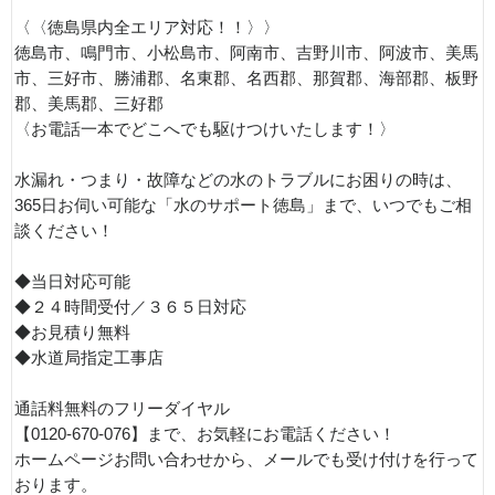
〈〈徳島県内全エリア対応！！〉〉
徳島市、鳴門市、小松島市、阿南市、吉野川市、阿波市、美馬
市、三好市、勝浦郡、名東郡、名西郡、那賀郡、海部郡、板野
郡、美馬郡、三好郡
〈お電話一本でどこへでも駆けつけいたします！〉
水漏れ・つまり・故障などの水のトラブルにお困りの時は、
365日お伺い可能な「水のサポート徳島」まで、いつでもご相
談ください！
◆当日対応可能
◆２４時間受付／３６５日対応
◆お見積り無料
◆水道局指定工事店
通話料無料のフリーダイヤル
【0120-670-076】まで、お気軽にお電話ください！
ホームページお問い合わせから、メールでも受け付けを行って
おります。