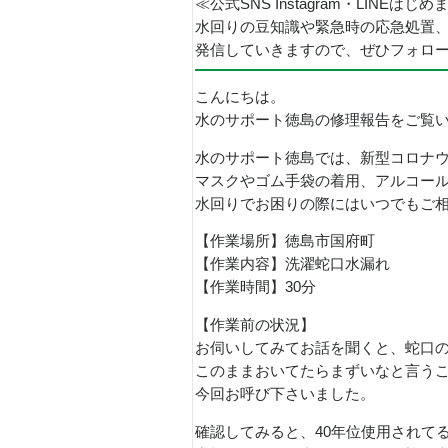
≪公式SNS Instagram・LINEはじ
水回りの豆知識や緊急時の応急処置
発信していきますので、ぜひフォロ
こんにちは。
水のサポート徳島の修理報告をご覧
水のサポート徳島では、新型コロナ
マスクやゴム手袋の着用、アルコー
水回りでお困りの際にはいつでもご
【作業場所】徳島市国府町
【作業内容】洗濯蛇口水漏れ
【作業時間】30分
【作業前の状況】
お伺いしてみてお話を聞くと、蛇口
このままおいてたらまずいなと言う
今回お呼び下さいました。
確認してみると、40年位使用されてる