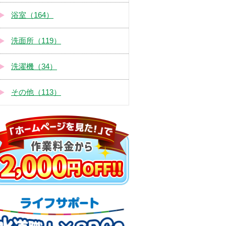
浴室（164）
洗面所（119）
洗濯機（34）
その他（113）