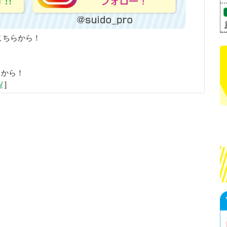
こちらから！
らから！
/
]