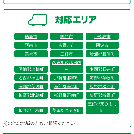
徳島市
鳴門市
小松島市
阿南市
吉野川市
阿波市
美馬市
三好市
勝浦郡勝浦町
名東郡佐那河内
勝浦郡上勝町
村
名西郡石井町
名西郡神山町
那賀郡那賀町
海部郡牟岐町
海部郡美波町
海部郡海陽町
板野郡松茂町
板野郡北島町
板野郡藍住町
板野郡板野町
三好郡東みよし
板野郡上板町
美馬郡つるぎ町
町
その他の地域の方もご相談ください！