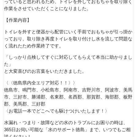
っていると思われるため、トイレを外しておもちゃを取り除く
作業をさせていただくことになりました。
【作業内容】
トイレを外すと便器から配管にいく手前でおもちゃが引っ掛か
っており、取り除き再度トイレを取り付けし水を流して問題な
く流れたため作業終了です。
「しっかり点検してすぐに対応してもらえて本当に助かりまし
た」
と大変喜びのお言葉をいただきました。
〈〈徳島県内全エリア対応！！〉〉
徳島市、鳴門市、小松島市、阿南市、吉野川市、阿波市、美馬
市、三好市、勝浦郡、名東郡、名西郡、那賀郡、海部郡、板野
郡、美馬郡、三好郡
〈お電話一本でどこへでも駆けつけいたします！〉
水漏れ・つまり・故障などの水のトラブルにお困りの時は、
365日お伺い可能な「水のサポート徳島」まで、いつでもご相
談ください！