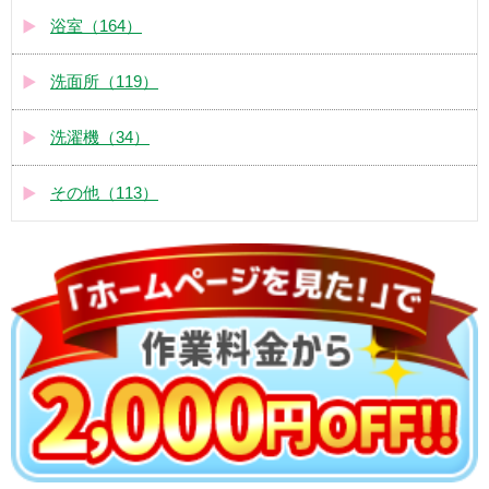
浴室（164）
洗面所（119）
洗濯機（34）
その他（113）