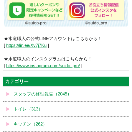
★水道職人の公式LINEアカウントはこちらから！
[
https://lin.ee/Xv7j7Ku
]
★水道職人のインスタグラムはこちらから！
[
https://www.instagram.com/suido_pro/
]
カテゴリー
スタッフの修理報告（2045）
トイレ（313）
キッチン（262）