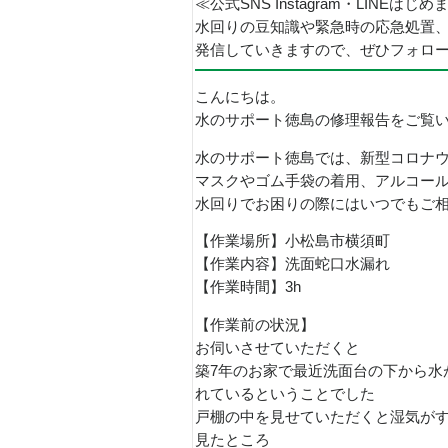
≪公式SNS Instagram・LINEはじ
水回りの豆知識や緊急時の応急処置
発信していきますので、ぜひフォロ
こんにちは。
水のサポート徳島の修理報告をご覧
水のサポート徳島では、新型コロナ
マスクやゴム手袋の着用、アルコー
水回りでお困りの際にはいつでもご
【作業場所】小松島市横須町
【作業内容】洗面蛇口水漏れ
【作業時間】3h
【作業前の状況】
お伺いさせていただくと
築7年のお家で最近洗面台の下から水
れているということでした
戸棚の中を見せていただくと湿気が
見たところ