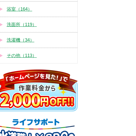
浴室（164）
洗面所（119）
洗濯機（34）
その他（113）