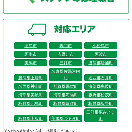
徳島市
鳴門市
小松島市
阿南市
吉野川市
阿波市
美馬市
三好市
勝浦郡勝浦町
名東郡佐那河内
勝浦郡上勝町
村
名西郡石井町
名西郡神山町
那賀郡那賀町
海部郡牟岐町
海部郡美波町
海部郡海陽町
板野郡松茂町
板野郡北島町
板野郡藍住町
板野郡板野町
三好郡東みよし
板野郡上板町
美馬郡つるぎ町
町
その他の地域の方もご相談ください！