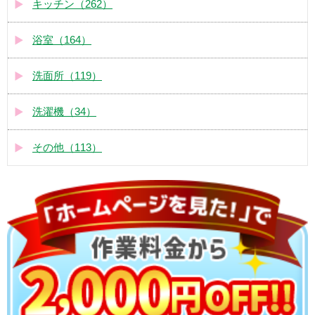
キッチン（262）
浴室（164）
洗面所（119）
洗濯機（34）
その他（113）