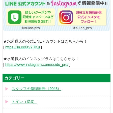
★水道職人の公式LINEアカウントはこちらから！
[
https://lin.ee/Xv7j7Ku
]
★水道職人のインスタグラムはこちらから！
[
https://www.instagram.com/suido_pro/
]
カテゴリー
スタッフの修理報告（2045）
トイレ（313）