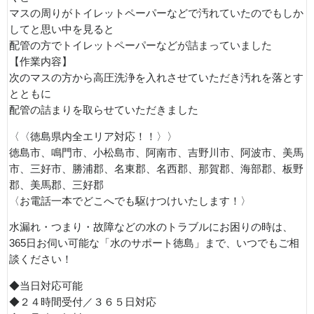
マスの周りがトイレットペーパーなどで汚れていたのでもしか
してと思い中を見ると
配管の方でトイレットペーパーなどが詰まっていました
【作業内容】
次のマスの方から高圧洗浄を入れさせていただき汚れを落とす
とともに
配管の詰まりを取らせていただきました
〈〈徳島県内全エリア対応！！〉〉
徳島市、鳴門市、小松島市、阿南市、吉野川市、阿波市、美馬
市、三好市、勝浦郡、名東郡、名西郡、那賀郡、海部郡、板野
郡、美馬郡、三好郡
〈お電話一本でどこへでも駆けつけいたします！〉
水漏れ・つまり・故障などの水のトラブルにお困りの時は、
365日お伺い可能な「水のサポート徳島」まで、いつでもご相
談ください！
◆当日対応可能
◆２４時間受付／３６５日対応