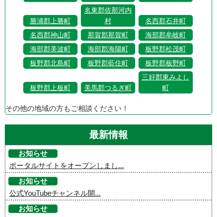
名東郡佐那河内
勝浦郡上勝町
村
名西郡石井町
名西郡神山町
那賀郡那賀町
海部郡牟岐町
海部郡美波町
海部郡海陽町
板野郡松茂町
板野郡北島町
板野郡藍住町
板野郡板野町
三好郡東みよし
板野郡上板町
美馬郡つるぎ町
町
その他の地域の方もご相談ください！
最新情報
お知らせ
ポータルサイトをオープンしまし...
お知らせ
公式YouTubeチャンネル開...
お知らせ