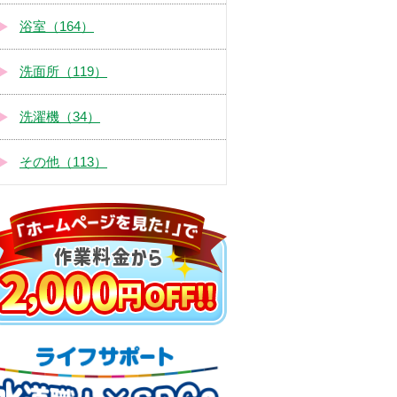
浴室（164）
洗面所（119）
洗濯機（34）
その他（113）