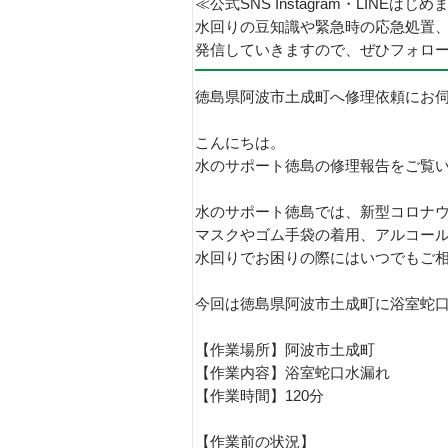
≪公式SNS Instagram・LINEはじ
水回りの豆知識や緊急時の応急処置
発信していきますので、ぜひフォロ
徳島県阿波市土成町へ修理依頼にお
こんにちは。
水のサポート徳島の修理報告をご覧
水のサポート徳島では、新型コロナ
マスクやゴム手袋の着用、アルコー
水回りでお困りの際にはいつでもご
今回は徳島県阿波市土成町に浴室蛇
【作業場所】阿波市土成町
【作業内容】浴室蛇口水漏れ
【作業時間】120分
【作業前の状況】