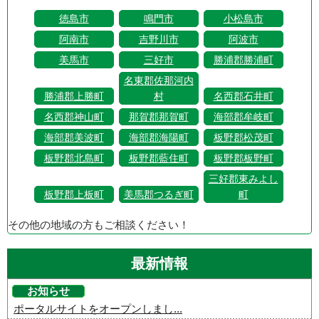
徳島市
鳴門市
小松島市
阿南市
吉野川市
阿波市
美馬市
三好市
勝浦郡勝浦町
名東郡佐那河内
勝浦郡上勝町
村
名西郡石井町
名西郡神山町
那賀郡那賀町
海部郡牟岐町
海部郡美波町
海部郡海陽町
板野郡松茂町
板野郡北島町
板野郡藍住町
板野郡板野町
三好郡東みよし
板野郡上板町
美馬郡つるぎ町
町
その他の地域の方もご相談ください！
最新情報
お知らせ
ポータルサイトをオープンしまし...