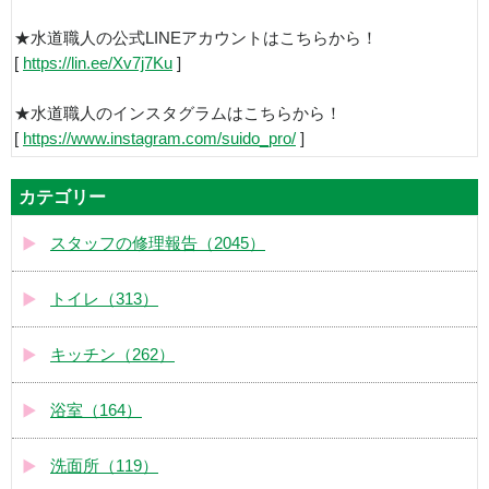
★水道職人の公式LINEアカウントはこちらから！
[
https://lin.ee/Xv7j7Ku
]
★水道職人のインスタグラムはこちらから！
[
https://www.instagram.com/suido_pro/
]
カテゴリー
スタッフの修理報告（2045）
トイレ（313）
キッチン（262）
浴室（164）
洗面所（119）