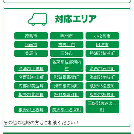
徳島市
鳴門市
小松島市
阿南市
吉野川市
阿波市
美馬市
三好市
勝浦郡勝浦町
名東郡佐那河内
勝浦郡上勝町
村
名西郡石井町
名西郡神山町
那賀郡那賀町
海部郡牟岐町
海部郡美波町
海部郡海陽町
板野郡松茂町
板野郡北島町
板野郡藍住町
板野郡板野町
三好郡東みよし
板野郡上板町
美馬郡つるぎ町
町
その他の地域の方もご相談ください！