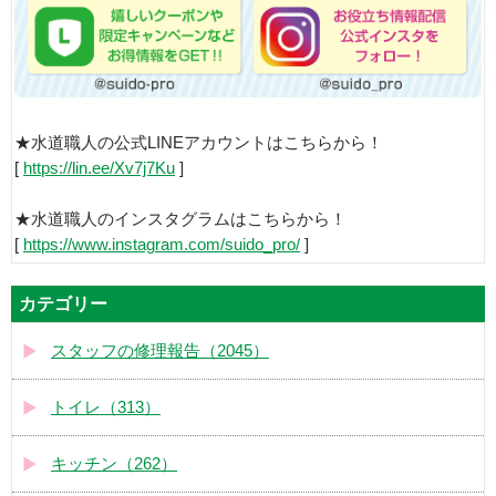
★水道職人の公式LINEアカウントはこちらから！
[
https://lin.ee/Xv7j7Ku
]
★水道職人のインスタグラムはこちらから！
[
https://www.instagram.com/suido_pro/
]
カテゴリー
スタッフの修理報告（2045）
トイレ（313）
キッチン（262）