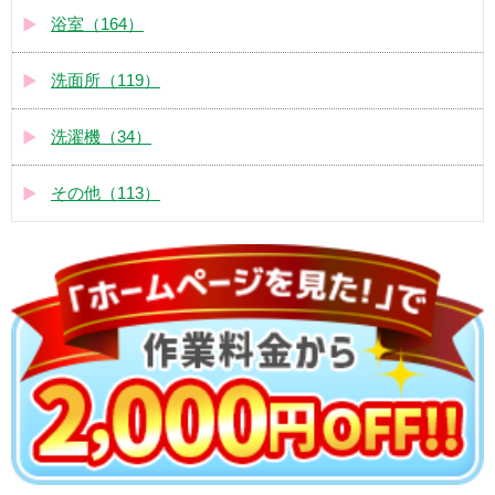
浴室（164）
洗面所（119）
洗濯機（34）
その他（113）