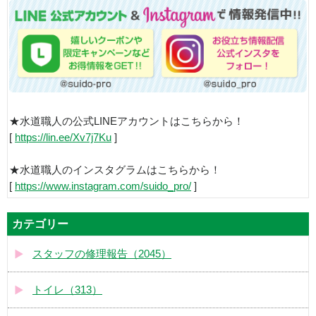
★水道職人の公式LINEアカウントはこちらから！
[
https://lin.ee/Xv7j7Ku
]
★水道職人のインスタグラムはこちらから！
[
https://www.instagram.com/suido_pro/
]
カテゴリー
スタッフの修理報告（2045）
トイレ（313）