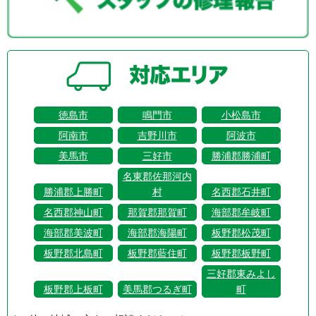
徳島市
鳴門市
小松島市
阿南市
吉野川市
阿波市
美馬市
三好市
勝浦郡勝浦町
名東郡佐那河内
勝浦郡上勝町
村
名西郡石井町
名西郡神山町
那賀郡那賀町
海部郡牟岐町
海部郡美波町
海部郡海陽町
板野郡松茂町
板野郡北島町
板野郡藍住町
板野郡板野町
三好郡東みよし
板野郡上板町
美馬郡つるぎ町
町