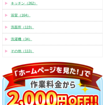
キッチン（262）
浴室（164）
洗面所（119）
洗濯機（34）
その他（113）