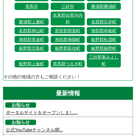
美馬市
三好市
勝浦郡勝浦町
名東郡佐那河内
勝浦郡上勝町
村
名西郡石井町
名西郡神山町
那賀郡那賀町
海部郡牟岐町
海部郡美波町
海部郡海陽町
板野郡松茂町
板野郡北島町
板野郡藍住町
板野郡板野町
三好郡東みよし
板野郡上板町
美馬郡つるぎ町
町
その他の地域の方もご相談ください！
最新情報
お知らせ
ポータルサイトをオープンしまし...
お知らせ
公式YouTubeチャンネル開...