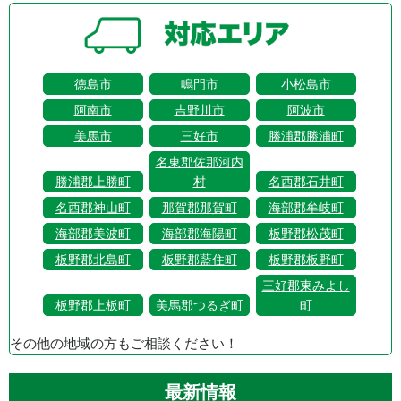
徳島市
鳴門市
小松島市
阿南市
吉野川市
阿波市
美馬市
三好市
勝浦郡勝浦町
名東郡佐那河内
勝浦郡上勝町
村
名西郡石井町
名西郡神山町
那賀郡那賀町
海部郡牟岐町
海部郡美波町
海部郡海陽町
板野郡松茂町
板野郡北島町
板野郡藍住町
板野郡板野町
三好郡東みよし
板野郡上板町
美馬郡つるぎ町
町
その他の地域の方もご相談ください！
最新情報