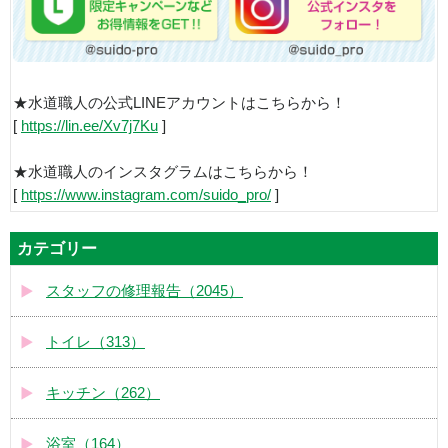
★水道職人の公式LINEアカウントはこちらから！
[
https://lin.ee/Xv7j7Ku
]
★水道職人のインスタグラムはこちらから！
[
https://www.instagram.com/suido_pro/
]
カテゴリー
スタッフの修理報告（2045）
トイレ（313）
キッチン（262）
浴室（164）