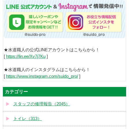
★水道職人の公式LINEアカウントはこちらから！
[
https://lin.ee/Xv7j7Ku
]
★水道職人のインスタグラムはこちらから！
[
https://www.instagram.com/suido_pro/
]
カテゴリー
スタッフの修理報告（2045）
トイレ（313）