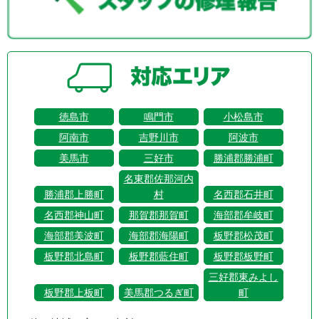
徳島市
鳴門市
小松島市
阿南市
吉野川市
阿波市
美馬市
三好市
勝浦郡勝浦町
名東郡佐那河内
勝浦郡上勝町
村
名西郡石井町
名西郡神山町
那賀郡那賀町
海部郡牟岐町
海部郡美波町
海部郡海陽町
板野郡松茂町
板野郡北島町
板野郡藍住町
板野郡板野町
三好郡東みよし
板野郡上板町
美馬郡つるぎ町
町