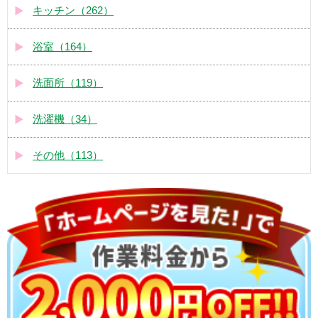
キッチン（262）
浴室（164）
洗面所（119）
洗濯機（34）
その他（113）