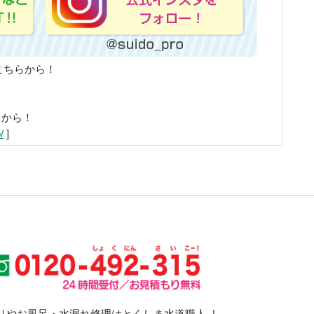
こちらから！
らから！
/
]