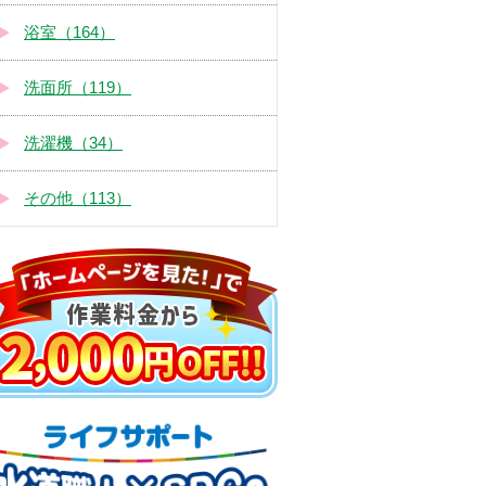
浴室（164）
洗面所（119）
洗濯機（34）
その他（113）