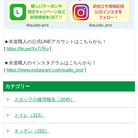
★水道職人の公式LINEアカウントはこちらから！
[
https://lin.ee/Xv7j7Ku
]
★水道職人のインスタグラムはこちらから！
[
https://www.instagram.com/suido_pro/
]
カテゴリー
スタッフの修理報告（2045）
トイレ（313）
キッチン（262）