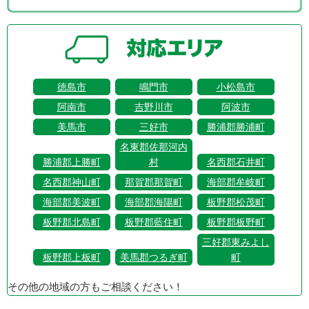
徳島市
鳴門市
小松島市
阿南市
吉野川市
阿波市
美馬市
三好市
勝浦郡勝浦町
名東郡佐那河内
勝浦郡上勝町
村
名西郡石井町
名西郡神山町
那賀郡那賀町
海部郡牟岐町
海部郡美波町
海部郡海陽町
板野郡松茂町
板野郡北島町
板野郡藍住町
板野郡板野町
三好郡東みよし
板野郡上板町
美馬郡つるぎ町
町
その他の地域の方もご相談ください！