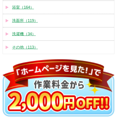
浴室（164）
洗面所（119）
洗濯機（34）
その他（113）