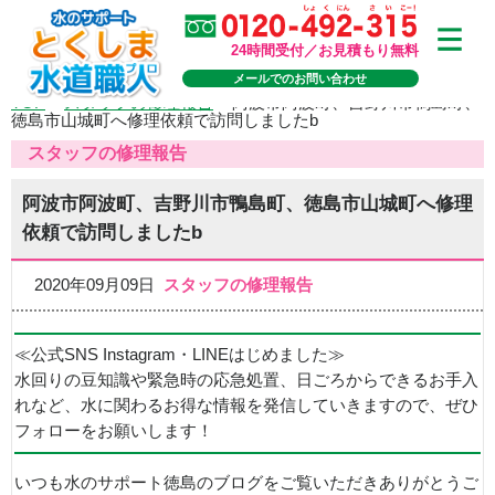
24時間受付／お見積もり無料
メールでのお問い合わせ
TOP
>
スタッフの修理報告
>
阿波市阿波町、吉野川市鴨島町、
徳島市山城町へ修理依頼で訪問しましたb
スタッフの修理報告
阿波市阿波町、吉野川市鴨島町、徳島市山城町へ修理
依頼で訪問しましたb
2020年09月09日
スタッフの修理報告
≪公式SNS Instagram・LINEはじめました≫
水回りの豆知識や緊急時の応急処置、日ごろからできるお手入
れなど、水に関わるお得な情報を発信していきますので、ぜひ
フォローをお願いします！
いつも水のサポート徳島のブログをご覧いただきありがとうご