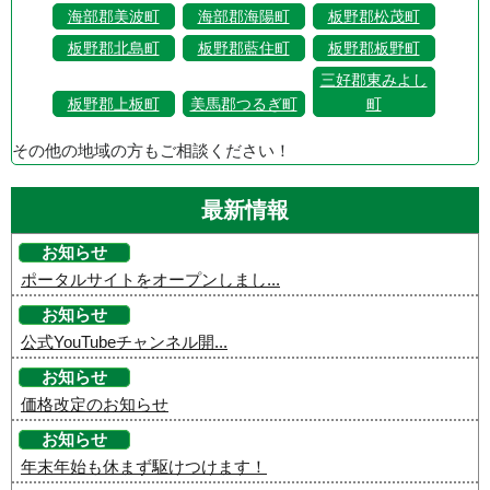
海部郡美波町
海部郡海陽町
板野郡松茂町
板野郡北島町
板野郡藍住町
板野郡板野町
三好郡東みよし
板野郡上板町
美馬郡つるぎ町
町
その他の地域の方もご相談ください！
最新情報
お知らせ
ポータルサイトをオープンしまし...
お知らせ
公式YouTubeチャンネル開...
お知らせ
価格改定のお知らせ
お知らせ
年末年始も休まず駆けつけます！