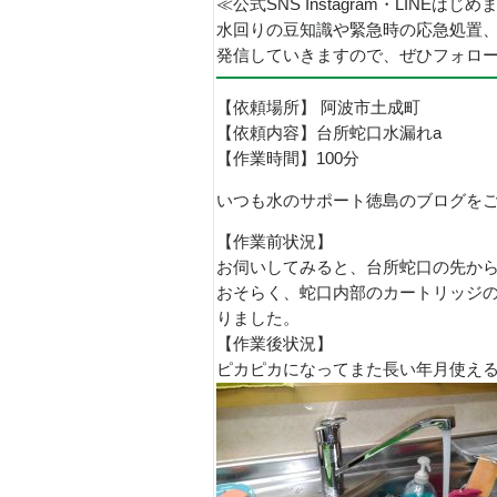
≪公式SNS Instagram・LINEはじ
水回りの豆知識や緊急時の応急処置
発信していきますので、ぜひフォロ
【依頼場所】 阿波市土成町
【依頼内容】台所蛇口水漏れa
【作業時間】100分
いつも水のサポート徳島のブログを
【作業前状況】
お伺いしてみると、台所蛇口の先か
おそらく、蛇口内部のカートリッジ
りました。
【作業後状況】
ピカピカになってまた長い年月使え