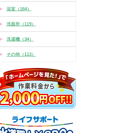
浴室（164）
洗面所（119）
洗濯機（34）
その他（113）