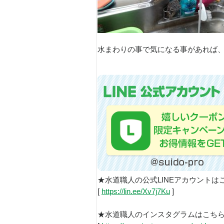
水まわりの事で気になる事があれば
★水道職人の公式LINEアカウントは
[
https://lin.ee/Xv7j7Ku
]
★水道職人のインスタグラムはこち