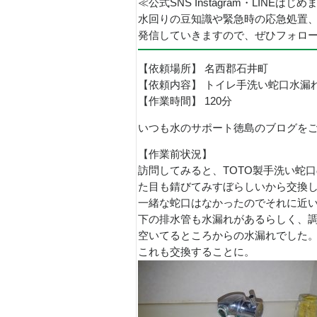
≪公式SNS Instagram・LINEはじ
水回りの豆知識や緊急時の応急処置
発信していきますので、ぜひフォロ
【依頼場所】 名西郡石井町
【依頼内容】 トイレ手洗い蛇口水漏れ
【作業時間】 120分
いつも水のサポート徳島のブログを
【作業前状況】
訪問してみると、TOTO製手洗い蛇
た目も錆びてみすぼらしいから交換し
一緒な蛇口はなかったのでそれに近
下の排水管も水漏れがあるらしく、
空いてるところからの水漏れでした
これも交換することに。