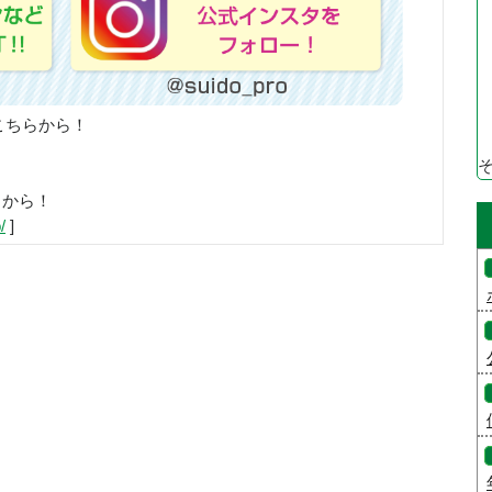
こちらから！
らから！
/
]