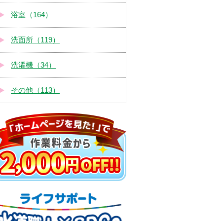
浴室（164）
洗面所（119）
洗濯機（34）
その他（113）