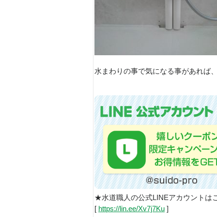
水まわりの事で気になる事があれば
★水道職人の公式LINEアカウントは
[
https://lin.ee/Xv7j7Ku
]