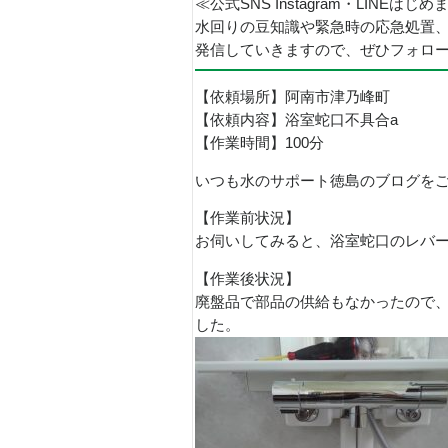
≪公式SNS Instagram・LINEはじ
水回りの豆知識や緊急時の応急処置
発信していきますので、ぜひフォロ
【依頼場所】阿南市津乃峰町
【依頼内容】浴室蛇口不具合a
【作業時間】100分
いつも水のサポート徳島のブログを
【作業前状況】
お伺いしてみると、浴室蛇口のレバ
【作業後状況】
廃盤品で部品の供給もなかったので
した。