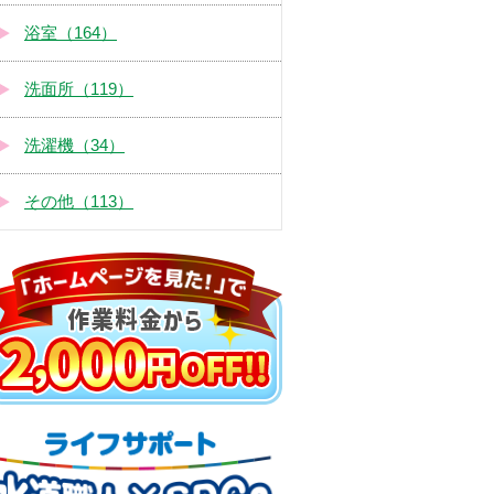
浴室（164）
洗面所（119）
洗濯機（34）
その他（113）