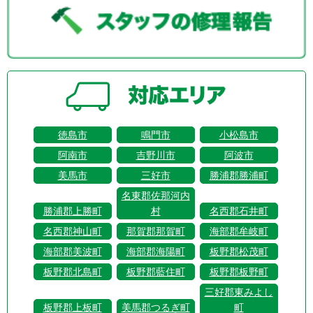
徳島市
鳴門市
小松島市
阿南市
吉野川市
阿波市
美馬市
三好市
勝浦郡勝浦町
名東郡佐那河内
勝浦郡上勝町
村
名西郡石井町
名西郡神山町
那賀郡那賀町
海部郡牟岐町
海部郡美波町
海部郡海陽町
板野郡松茂町
板野郡北島町
板野郡藍住町
板野郡板野町
三好郡東みよし
板野郡上板町
美馬郡つるぎ町
町