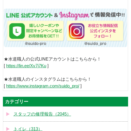
★水道職人の公式LINEアカウントはこちらから！
[
https://lin.ee/Xv7j7Ku
]
★水道職人のインスタグラムはこちらから！
[
https://www.instagram.com/suido_pro/
]
カテゴリー
スタッフの修理報告（2045）
トイレ（313）