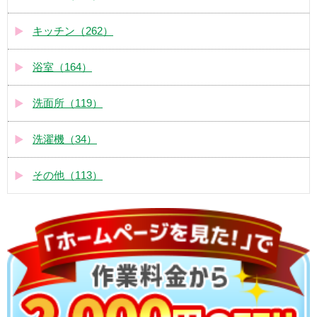
キッチン（262）
浴室（164）
洗面所（119）
洗濯機（34）
その他（113）