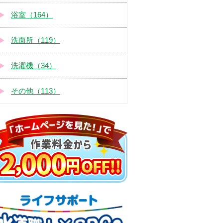
浴室（164）
洗面所（119）
洗濯機（34）
その他（113）