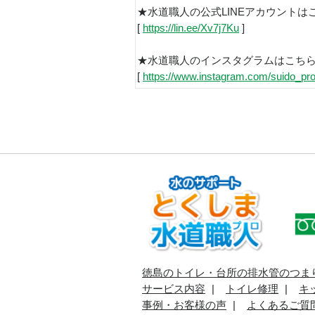
★水道職人の公式LINEアカウントは
[
https://lin.ee/Xv7j7Ku
]
★水道職人のインスタグラムはこち
[
https://www.instagram.com/suido_pro
徳島のトイレ・台所の排水管のつま
サービス内容
トイレ修理
キ
事例・お客様の声
よくあるご質