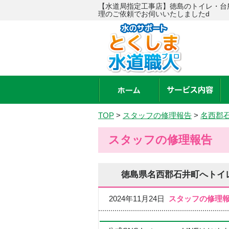
【水道局指定工事店】徳島のトイレ・台
理のご依頼でお伺いいたしましたd
TOP
>
スタッフの修理報告
>
名西郡
スタッフの修理報告
徳島県名西郡石井町へトイ
2024年11月24日
スタッフの修理