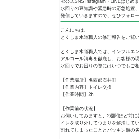
≪公式SNS Instagram・LINEはじ
水回りの豆知識や緊急時の応急処置
発信していきますので、ぜひフォロ
こんにちは。
とくしま水道職人の修理報告をご覧
とくしま水道職人では、インフルエ
アルコール消毒を徹底し、お客様の
水回りでお困りの際にはいつでもご
【作業場所】名西郡石井町
【作業内容】トイレ交換
【作業時間】2h
【作業前の状況】
お伺いしてみますと、2週間ほど前に
イレを取り外してつまりを解消して
割れてしまったこととパッキン類の