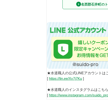
名西郡石井町のト
★水道職人の公式LINEアカウントは
[
https://lin.ee/Xv7j7Ku
]
★水道職人のインスタグラムはこち
[
https://www.instagram.com/suido_pro