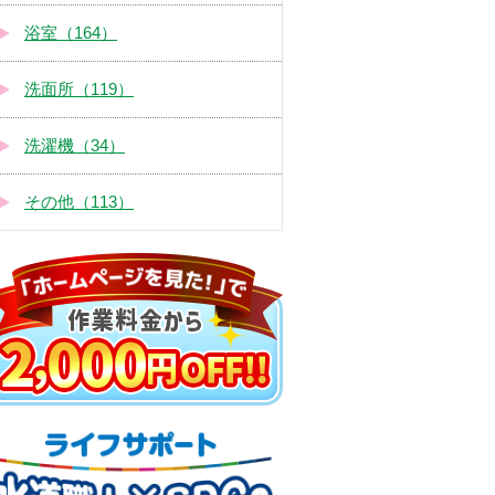
浴室（164）
洗面所（119）
洗濯機（34）
その他（113）