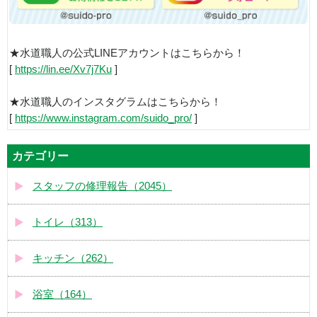
★水道職人の公式LINEアカウントはこちらから！
[
https://lin.ee/Xv7j7Ku
]
★水道職人のインスタグラムはこちらから！
[
https://www.instagram.com/suido_pro/
]
カテゴリー
スタッフの修理報告（2045）
トイレ（313）
キッチン（262）
浴室（164）