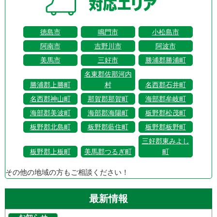
徳島市
鳴門市
小松島市
阿南市
吉野川市
阿波市
美馬市
三好市
勝浦郡勝浦町
名東郡佐那河内
勝浦郡上勝町
村
名西郡石井町
名西郡神山町
那賀郡那賀町
海部郡牟岐町
海部郡美波町
海部郡海陽町
板野郡松茂町
板野郡北島町
板野郡藍住町
板野郡板野町
三好郡東みよし
板野郡上板町
美馬郡つるぎ町
町
その他の地域の方もご相談ください！
最新情報