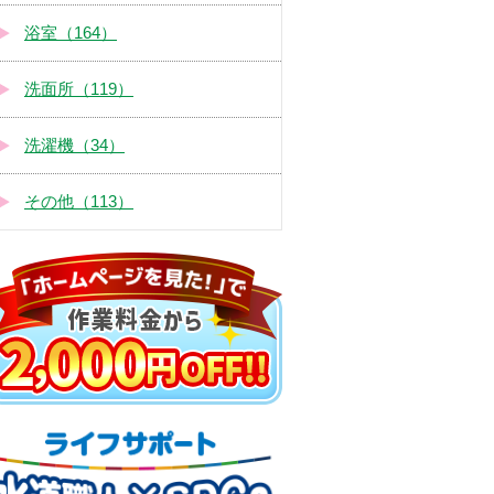
浴室（164）
洗面所（119）
洗濯機（34）
その他（113）