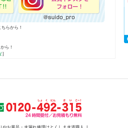
こちらから！
らから！
/
]
りやお風呂・水漏れ修理はとくしま水道職人