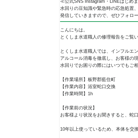
≪公式SNS Instagram・LINEはじ
水回りの豆知識や緊急時の応急処置
発信していきますので、ぜひフォロ
こんにちは。
とくしま水道職人の修理報告をご覧
とくしま水道職人では、インフルエ
アルコール消毒を徹底し、お客様の
水回りでお困りの際にはいつでもご
【作業場所】板野郡藍住町
【作業内容】浴室蛇口交換
【作業時間】1h
【作業前の状況】
お客様より状況をお聞きすると、蛇
10年以上使っているため、本体を交