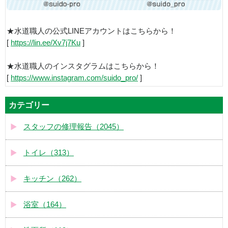
★水道職人の公式LINEアカウントはこちらから！
[
https://lin.ee/Xv7j7Ku
]
★水道職人のインスタグラムはこちらから！
[
https://www.instagram.com/suido_pro/
]
カテゴリー
スタッフの修理報告（2045）
トイレ（313）
キッチン（262）
浴室（164）