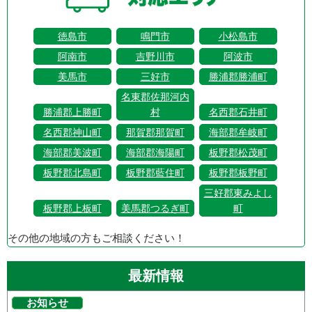
徳島市
鳴門市
小松島市
阿南市
吉野川市
阿波市
美馬市
三好市
勝浦郡勝浦町
名東郡佐那河内
勝浦郡上勝町
村
名西郡石井町
名西郡神山町
那賀郡那賀町
海部郡牟岐町
海部郡美波町
海部郡海陽町
板野郡松茂町
板野郡北島町
板野郡藍住町
板野郡板野町
三好郡東みよし
板野郡上板町
美馬郡つるぎ町
町
その他の地域の方もご相談ください！
最新情報
お知らせ