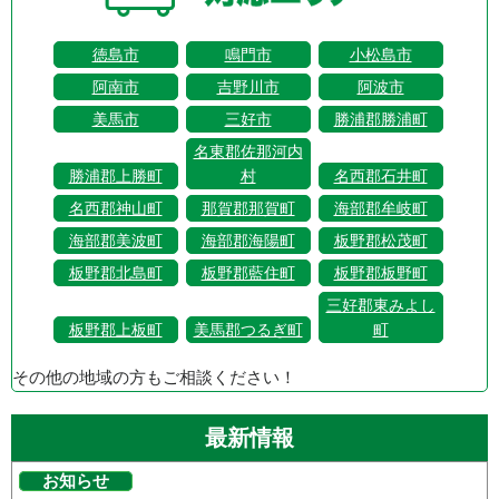
徳島市
鳴門市
小松島市
阿南市
吉野川市
阿波市
美馬市
三好市
勝浦郡勝浦町
名東郡佐那河内
勝浦郡上勝町
村
名西郡石井町
名西郡神山町
那賀郡那賀町
海部郡牟岐町
海部郡美波町
海部郡海陽町
板野郡松茂町
板野郡北島町
板野郡藍住町
板野郡板野町
三好郡東みよし
板野郡上板町
美馬郡つるぎ町
町
その他の地域の方もご相談ください！
最新情報
お知らせ