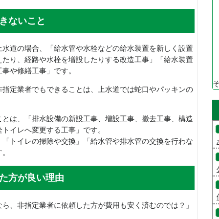
きないこと
上水道の場合、「給水管や水栓などの給水装置を新しく設置
えたり、経路や水栓を増設したりする改造工事」「給水装置
工事や修繕工事」です。
非指定業者でもできることは、上水道では蛇口やパッキンの
ことは、「排水設備の新設工事、増設工事、撤去工事、構造
栓トイレへ変更する工事」です。
、「トイレの掃除や交換」「給水管や排水管の交換を行わな
す。
た方が良い理由
なら、非指定業者に依頼した方が費用も安く済むのでは？」