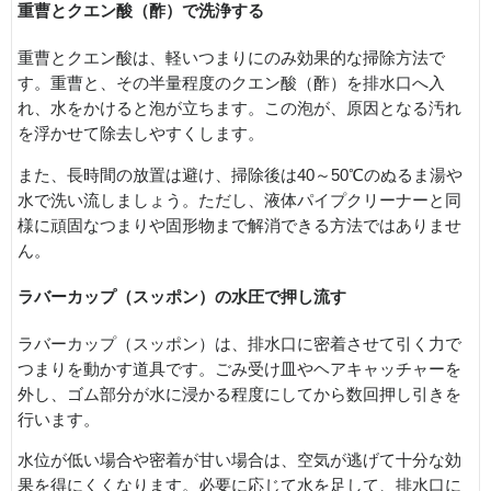
重曹とクエン酸（酢）で洗浄する
重曹とクエン酸は、軽いつまりにのみ効果的な掃除方法で
す。重曹と、その半量程度のクエン酸（酢）を排水口へ入
れ、水をかけると泡が立ちます。この泡が、原因となる汚れ
を浮かせて除去しやすくします。
また、長時間の放置は避け、掃除後は40～50℃のぬるま湯や
水で洗い流しましょう。ただし、液体パイプクリーナーと同
様に頑固なつまりや固形物まで解消できる方法ではありませ
ん。
ラバーカップ（スッポン）の水圧で押し流す
ラバーカップ（スッポン）は、排水口に密着させて引く力で
つまりを動かす道具です。ごみ受け皿やヘアキャッチャーを
外し、ゴム部分が水に浸かる程度にしてから数回押し引きを
行います。
水位が低い場合や密着が甘い場合は、空気が逃げて十分な効
果を得にくくなります。必要に応じて水を足して、排水口に