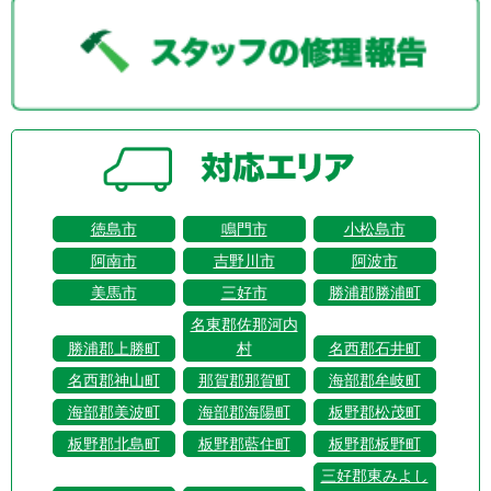
徳島市
鳴門市
小松島市
阿南市
吉野川市
阿波市
美馬市
三好市
勝浦郡勝浦町
名東郡佐那河内
勝浦郡上勝町
村
名西郡石井町
名西郡神山町
那賀郡那賀町
海部郡牟岐町
海部郡美波町
海部郡海陽町
板野郡松茂町
板野郡北島町
板野郡藍住町
板野郡板野町
三好郡東みよし